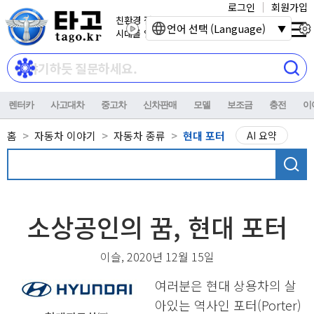
로그인
회원가입
친환경 전기자동차
언어 선택 (Language)
시대를 열어갑니다.
렌터카
사고대차
중고차
신차판매
모델
보조금
충전
이
홈
자동차 이야기
자동차 종류
현대 포터
AI 요약
소상공인의 꿈, 현대 포터
이슬, 2020년 12월 15일
여러분은 현대 상용차의 살
아있는 역사인 포터(Porter)