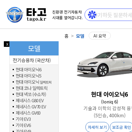
친환경 전기자동차
시대를 열어갑니다.
홈
모델
AI 요약
X
닫기
모델
전기승용차 (국산차)
현대 아이오닉6
현대 아이오닉5
현대 아이오닉
일렉트릭
현대 코나 일렉트릭
현대 아이오닉6
현대 넥쏘 (수소차)
제네시스 G80 EV
(Ioniq 6)
제네시스 GV70 EV
기술과 미학의 감성적 융
제네시스 GV60
(5인승, 400km)
기아 EV3
기아 EV6
자세히 보기
보조금 확인
기아 EV9