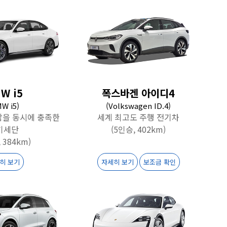
W i5
폭스바겐 아이디4
W i5)
(Volkswagen ID.4)
감을 동시에 충족한
세계 최고도 주행 전기차
기세단
(5인승, 402km)
 384km)
히 보기
자세히 보기
보조금 확인