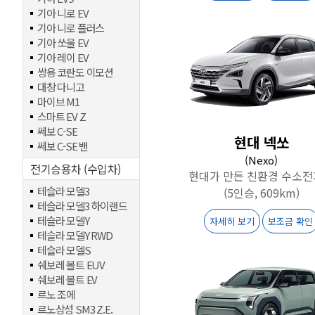
기아 니로 EV
기아 니로 플러스
기아 쏘울 EV
기아 레이 EV
쌍용 코란도 이모션
대창 다니고
마이브 M1
스마트 EV Z
쎄보 C-SE
현대 넥쏘
쎄보 C-SE 밴
(Nexo)
전기승용차 (수입차)
현대가 만든 친환경 수소
테슬라 모델3
(5인승, 609km)
테슬라 모델3 하이랜드
테슬라 모델Y
자세히 보기
보조금 확인
테슬라 모델Y RWD
테슬라 모델S
쉐보레 볼트 EUV
쉐보레 볼트 EV
르노 조에
르노삼성 SM3 Z.E.