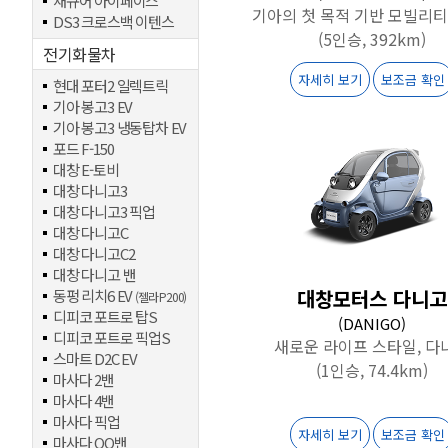
재규어 아이페이스
기아의 첫 목적 기반 모빌리티 
DS3 크로스백 이텐스
(5인승, 392km)
전기화물차
자세히 보기
보조금 확인
현대 포터2 일렉트릭
기아 봉고3 EV
기아 봉고3 냉동탑차 EV
포드 F-150
대창 E-토비
대창 다니고3
대창 다니고3 픽업
대창 다니고C
대창 다니고C2
대창 다니고 밴
대창모터스 다니고
동펑 리치6 EV
(젤라 P200)
디피코 포트로 탑S
(DANIGO)
디피코 포트로 픽업S
새로운 라이프 스타일, 다
스마트 D2C EV
(1인승, 74.4km)
마사다 2밴
마사다 4밴
마사다 픽업
자세히 보기
보조금 확인
마사다 QQ밴