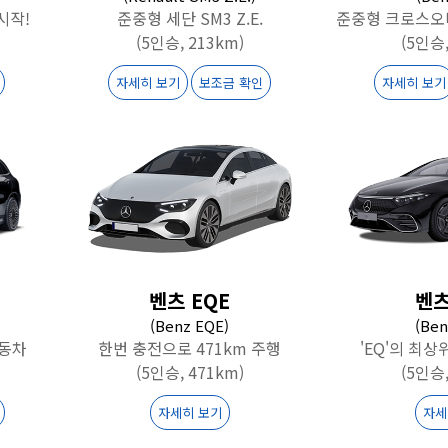
시작!
준중형 세단 SM3 Z.E.
준중형 크로스오
(5인승, 213km)
(5인승,
자세히 보기
보조금 확인
자세히 보기
벤츠 EQE
벤츠
(Benz EQE)
(Ben
자동차
한번 충전으로 471km 주행
'EQ'의 최
(5인승, 471km)
(5인승,
자세히 보기
자세