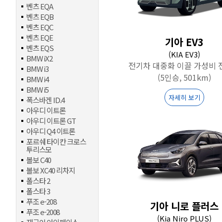
벤츠 EQA
벤츠 EQB
벤츠 EQC
벤츠 EQE
기아 EV3
벤츠 EQS
(KIA EV3)
BMW iX2
전기차 대중화 이끌 가성비 
BMW i3
(5인승, 501km)
BMW i4
BMW i5
자세히 보기
폭스바겐 ID.4
아우디 이트론
아우디 이트론 GT
아우디 Q4 이트론
포르쉐 타이칸 크로스
투리스모
볼보 C40
볼보 XC40 리차지
폴스타 2
폴스타 3
푸조 e-208
기아 니로 플러스
푸조 e-2008
(Kia Niro PLUS)