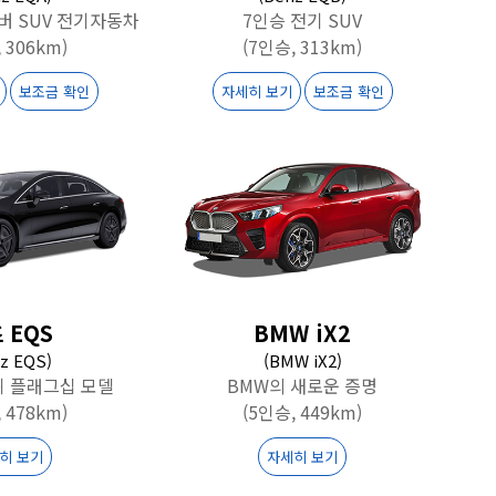
버 SUV 전기자동차
7인승 전기 SUV
 306km)
(7인승, 313km)
보조금 확인
자세히 보기
보조금 확인
 EQS
BMW iX2
z EQS)
(BMW iX2)
상위 플래그십 모델
BMW의 새로운 증명
 478km)
(5인승, 449km)
히 보기
자세히 보기