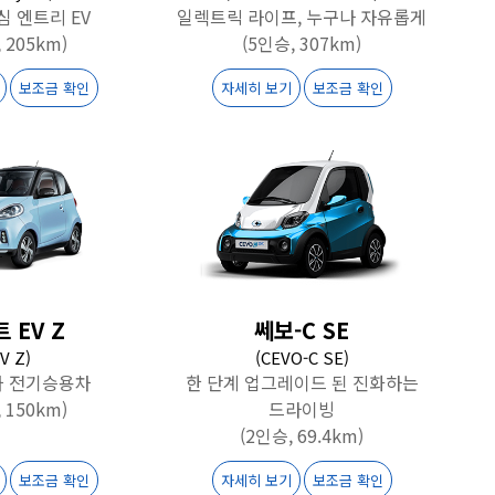
심 엔트리 EV
일렉트릭 라이프, 누구나 자유롭게
 205km)
(5인승, 307km)
보조금 확인
자세히 보기
보조금 확인
 EV Z
쎄보-C SE
EV Z)
(CEVO-C SE)
차 전기승용차
한 단계 업그레이드 된 진화하는
 150km)
드라이빙
(2인승, 69.4km)
보조금 확인
자세히 보기
보조금 확인