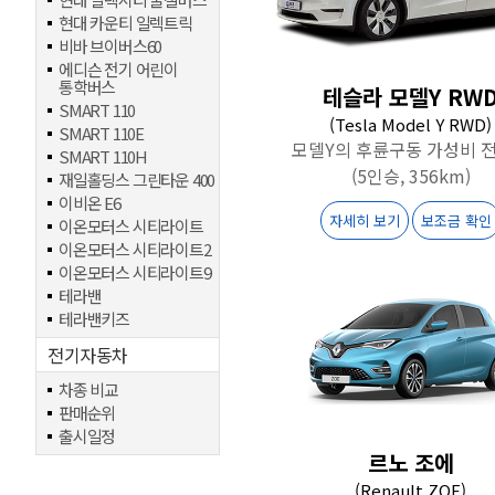
현대 카운티 일렉트릭
비바 브이버스60
에디슨 전기 어린이
통학버스
테슬라 모델Y RW
SMART 110
(Tesla Model Y RWD)
SMART 110E
모델Y의 후륜구동 가성비 
SMART 110H
(5인승, 356km)
재일홀딩스 그린타운 400
이비온 E6
자세히 보기
보조금 확인
이온모터스 시티라이트
이온모터스 시티라이트2
이온모터스 시티라이트9
테라밴
테라밴키즈
전기자동차
차종 비교
판매순위
출시일정
르노 조에
(Renault ZOE)