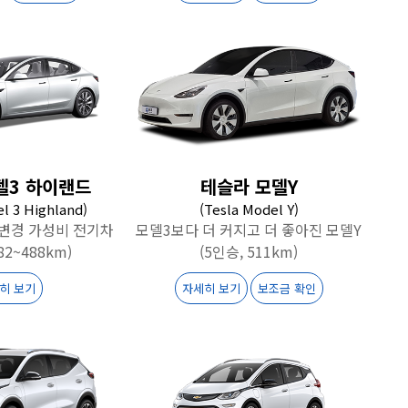
델3 하이랜드
테슬라 모델Y
l 3 Highland)
(Tesla Model Y)
분변경 가성비 전기차
모델3보다 더 커지고 더 좋아진 모델Y
82~488km)
(5인승, 511km)
히 보기
자세히 보기
보조금 확인