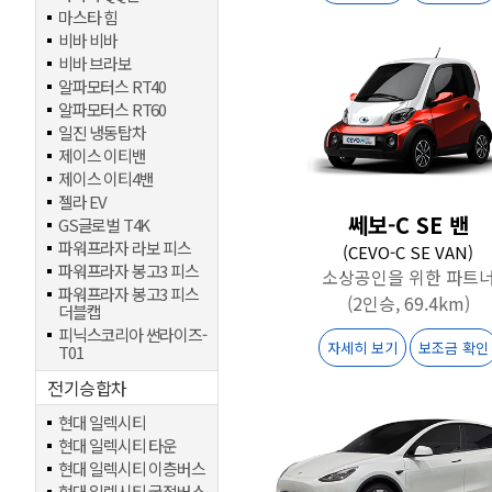
마스타 힘
비바 비바
비바 브라보
알파모터스 RT40
알파모터스 RT60
일진 냉동탑차
제이스 이티밴
제이스 이티4밴
젤라 EV
쎄보-C SE 밴
GS글로벌 T4K
파워프라자 라보 피스
(CEVO-C SE VAN)
파워프라자 봉고3 피스
소상공인을 위한 파트
파워프라자 봉고3 피스
(2인승, 69.4km)
더블캡
피닉스코리아 썬라이즈-
자세히 보기
보조금 확인
T01
전기승합차
현대 일렉시티
현대 일렉시티 타운
현대 일렉시티 이층버스
현대 일렉시티 굴절버스