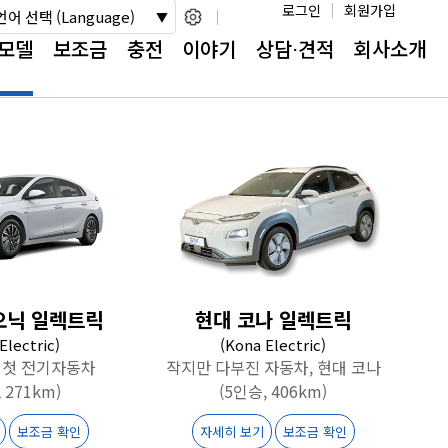
로그인
회원가입
언어 선택 (Language)
모델
보조금
충전
이야기
상담⋅견적
회사소개
오닉 일렉트릭
현대 코나 일렉트릭
 Electric)
(Kona Electric)
 첫 전기자동차
작지만 다부진 자동차, 현대 코나
 271km)
(5인승, 406km)
보조금 확인
자세히 보기
보조금 확인