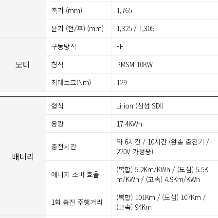
축거 (mm)
1,765
윤거 (전/후) (mm)
1,325 / 1,305
구동방식
FF
모터
형식
PMSM 10KW
최대토크(Nm)
129
형식
Li-ion (삼성 SDI)
용량
17.4KWh
약 6시간 / 10시간 (완송 충전기 /
충전시간
220V 가정용)
배터리
(복합) 5.2Km/KWh / (도심) 5.5K
에너지 소비 효율
m/KWh / (고속) 4.9Km/KWh
(복합) 101Km / (도심) 107Km /
1회 충전 주행거리
(고속) 94Km