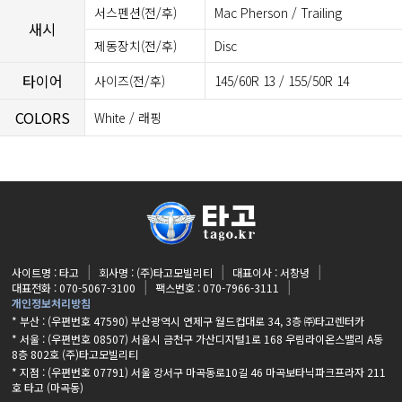
서스펜션(전/후)
Mac Pherson / Trailing
새시
제동장치(전/후)
Disc
타이어
사이즈(전/후)
145/60R 13 / 155/50R 14
COLORS
White / 래핑
사이트명 : 타고
회사명 : (주)타고모빌리티
대표이사 : 서창녕
대표전화 : 070-5067-3100
팩스번호 : 070-7966-3111
개인정보처리방침
* 부산 : (우편번호 47590) 부산광역시 연제구 월드컵대로 34, 3층 ㈜타고렌터카
* 서울 : (우편번호 08507) 서울시 금천구 가산디지털1로 168 우림라이온스밸리 A동
8층 802호 (주)타고모빌리티
* 지점 :
(우편번호 07791) 서울 강서구 마곡동로10길 46 마곡보타닉파크프라자 211
호 타고 (마곡동)