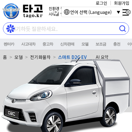
로그인
회원가입
친환경 전기자동차
언어 선택 (Language)
시대를 열어갑니다.
렌터카
사고대차
중고차
신차판매
모델
보조금
충전
이
홈
모델
전기화물차
스마트 D2C EV
AI 요약