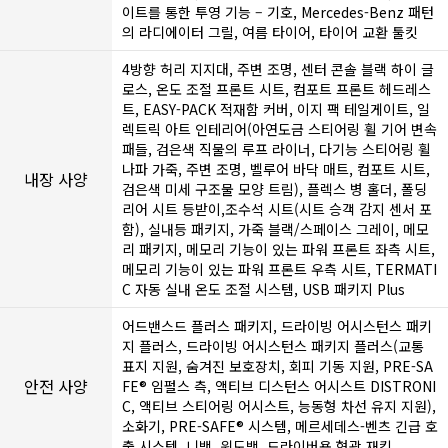
이트를 통한 투영 기능 – 기호, Mercedes-Benz 패턴
의 라디에이터 그릴, 여름 타이어, 타이어 교환 툴킷
4방향 허리 지지대, 주변 조명, 센터 콘솔 블랙 하이 글
로스, 온도 조절 프론트 시트, 컴포트 프론트 헤드레스
트, EASY-PACK 적재함 커버, 이지 팩 테일게이트, 일
렉트릭 아트 인테리어(아연도금 스티어링 휠 기어 변속
패들, 검은색 직물의 루프 라이너, 다기능 스티어링 휠
나파 가죽, 주변 조명, 벨루어 바닥 매트, 컴포트 시트,
내장 사양
검은색 미세 구조물 모양 트림), 플렉스 병 홀더, 폴딩
리어 시트 등받이,조수석 시트(시트 승객 감지 센서 포
함), 실내등 패키지, 가죽 블랙/스페이스 그레이, 메모
리 패키지, 메모리 기능이 있는 파워 프론트 좌측 시트,
메모리 기능이 있는 파워 프론트 우측 시트, TERMATI
C 자동 실내 온도 조절 시스템, USB 패키지 Plus
어드밴스드 플러스 패키지, 드라이빙 어시스턴스 패키
지 플러스, 드라이빙 어시스턴스 패키지 플러스(교통
표지 지원, 숨겨진 보호장치, 회피 기동 지원, PRE-SA
안전 사양
FE® 임펄스 측, 액티브 디스턴스 어시스트 DISTRONI
C, 액티브 스티어링 어시스트, 능동형 차선 유지 지원),
소화기, PRE-SAFE® 시스템, 메르세데스-벤츠 긴급 호
출 시스템, 니백, 윈도백, 드라이버용 형광 재킷