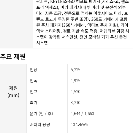
팡파르, KEYLESS-GO 컴포트 패키지(키리스-고, 핸즈
프리 액세스), 미러 패키지(내부 미러 및 운전석 외부
미러 자동 조광, 전동으로 접히는 아웃사이드 미러, 브
랜드 로고가 투영된 주변 조명), 360도 카메라가 포함
된 주차 패키지(360° 카메라, 액티브 주차 지원), 리어
액슬 스티어링, 경로 기반 속도 적응, 어댑티브 댐핑 시
스템이 장착된 서스펜션, 전면 모바일 기기 무선 충전
시스템
주요 제원
전장
5,225
전폭
1,925
제원
전고
1,520
(mm)
축거
3,210
윤거 (전 / 후)
1,644 / 1,660
배터리 용량
107.8kWh