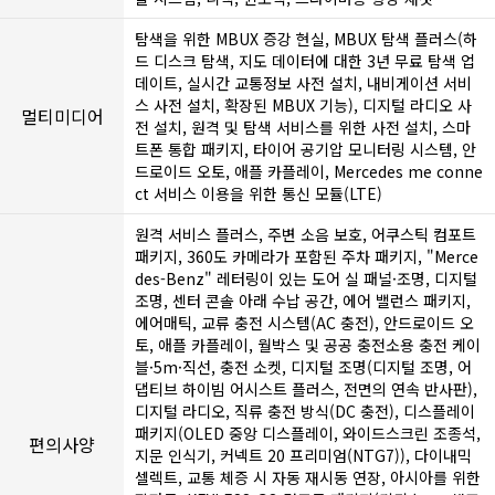
탐색을 위한 MBUX 증강 현실, MBUX 탐색 플러스(하
드 디스크 탐색, 지도 데이터에 대한 3년 무료 탐색 업
데이트, 실시간 교통정보 사전 설치, 내비게이션 서비
스 사전 설치, 확장된 MBUX 기능), 디지털 라디오 사
멀티미디어
전 설치, 원격 및 탐색 서비스를 위한 사전 설치, 스마
트폰 통합 패키지, 타이어 공기압 모니터링 시스템, 안
드로이드 오토, 애플 카플레이, Mercedes me conne
ct 서비스 이용을 위한 통신 모듈(LTE)
원격 서비스 플러스, 주변 소음 보호, 어쿠스틱 컴포트
패키지, 360도 카메라가 포함된 주차 패키지, "Merce
des-Benz" 레터링이 있는 도어 실 패널·조명, 디지털
조명, 센터 콘솔 아래 수납 공간, 에어 밸런스 패키지,
에어매틱, 교류 충전 시스템(AC 충전), 안드로이드 오
토, 애플 카플레이, 월박스 및 공공 충전소용 충전 케이
블·5m·직선, 충전 소켓, 디지털 조명(디지털 조명, 어
댑티브 하이빔 어시스트 플러스, 전면의 연속 반사판),
디지털 라디오, 직류 충전 방식(DC 충전), 디스플레이
패키지(OLED 중앙 디스플레이, 와이드스크린 조종석,
편의사양
지문 인식기, 커넥트 20 프리미엄(NTG7)), 다이내믹
셀렉트, 교통 체증 시 자동 재시동 연장, 아시아를 위한