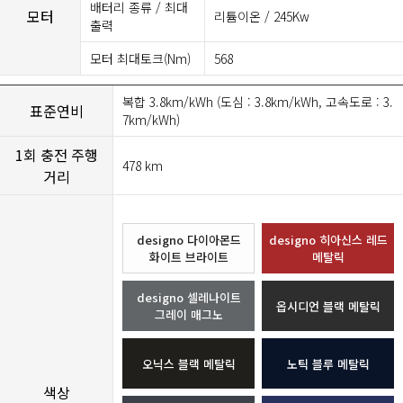
배터리 종류 / 최대
모터
리튬이온 / 245Kw
출력
모터 최대토크(Nm)
568
복합 3.8km/kWh (도심 : 3.8km/kWh, 고속도로 : 3.
표준연비
7km/kWh)
1회 충전 주행
478 km
거리
designo 다이아몬드
designo 히아신스 레드
화이트 브라이트
메탈릭
designo 셀레나이트
옵시디언 블랙 메탈릭
그레이 매그노
오닉스 블랙 메탈릭
노틱 블루 메탈릭
색상