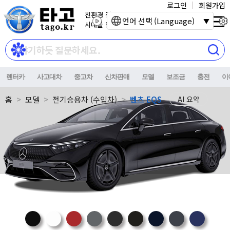
로그인
회원가입
친환경 전기자동차
언어 선택 (Language)
시대를 열어갑니다.
렌터카
사고대차
중고차
신차판매
모델
보조금
충전
이
홈
모델
전기승용차 (수입차)
벤츠 EQS
AI 요약