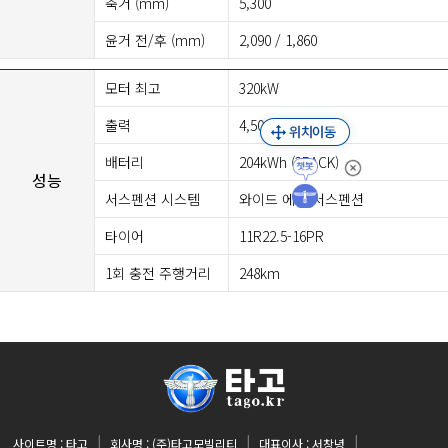
축거 (mm)
5,300
윤거 전/후 (mm)
2,090 / 1,860
모터 최고
320kW
출력
4,500rpm
배터리
204kWh (3PACK)
성능
서스펜션 시스템
와이드 에어 서스펜션
타이어
11R22.5-16PR
1회 충전 주행거리
248km
사이트명 : 타고
회사명 : (주)타고모빌리티
대표이사 : 서창녕