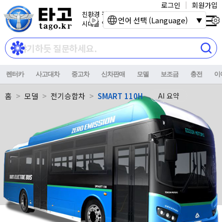
로그인
회원가입
친환경 전기자동차
언어 선택 (Language)
시대를 열어갑니다.
렌터카
사고대차
중고차
신차판매
모델
보조금
충전
이
홈
모델
전기승합차
SMART 110H
AI 요약