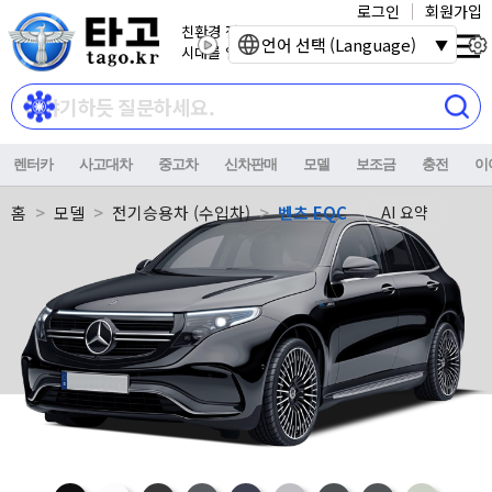
로그인
회원가입
친환경 전기자동차
언어 선택 (Language)
시대를 열어갑니다.
렌터카
사고대차
중고차
신차판매
모델
보조금
충전
이
홈
모델
전기승용차 (수입차)
벤츠 EQC
AI 요약