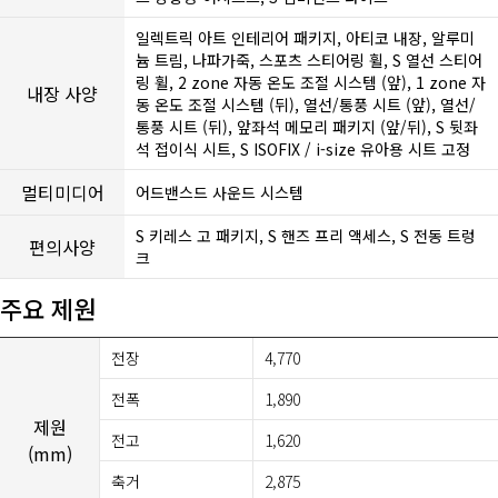
일렉트릭 아트 인테리어 패키지, 아티코 내장, 알루미
늄 트림, 나파가죽, 스포츠 스티어링 휠, S 열선 스티어
링 휠, 2 zone 자동 온도 조절 시스템 (앞), 1 zone 자
내장 사양
동 온도 조절 시스템 (뒤), 열선/통풍 시트 (앞), 열선/
통풍 시트 (뒤), 앞좌석 메모리 패키지 (앞/뒤), S 뒷좌
석 접이식 시트, S ISOFIX / i-size 유아용 시트 고정
멀티미디어
어드밴스드 사운드 시스템
S 키레스 고 패키지, S 핸즈 프리 액세스, S 전동 트렁
편의사양
크
주요 제원
전장
4,770
전폭
1,890
제원
전고
1,620
(mm)
축거
2,875