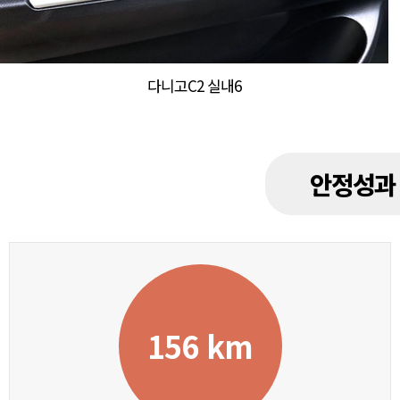
다니고C2 실내6
안정성과 
156 km