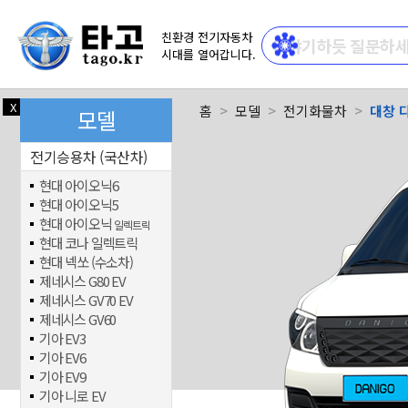
친환경 전기자동차
시대를 열어갑니다.
X
닫기
홈
모델
전기화물차
대창 
모델
전기승용차 (국산차)
현대 아이오닉6
현대 아이오닉5
현대 아이오닉
일렉트릭
현대 코나 일렉트릭
현대 넥쏘 (수소차)
제네시스 G80 EV
제네시스 GV70 EV
제네시스 GV60
기아 EV3
기아 EV6
기아 EV9
기아 니로 EV