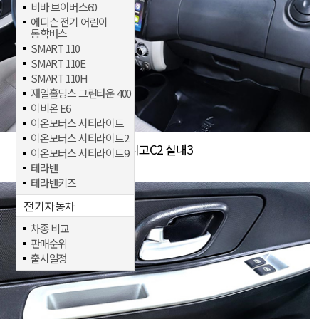
비바 브이버스60
에디슨 전기 어린이
통학버스
SMART 110
SMART 110E
SMART 110H
재일홀딩스 그린타운 400
이비온 E6
이온모터스 시티라이트
이온모터스 시티라이트2
다니고C2 실내3
이온모터스 시티라이트9
테라밴
테라밴키즈
전기자동차
차종 비교
판매순위
출시일정