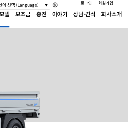
로그인
회원가입
언어 선택 (Language)
모델
보조금
충전
이야기
상담⋅견적
회사소개