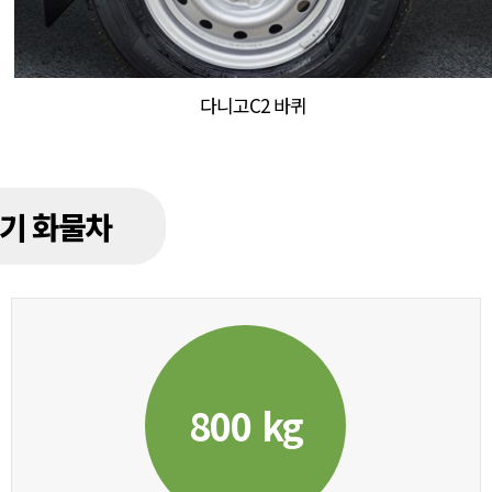
다니고C2 바퀴
전기 화물차
800 kg