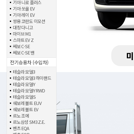
기아 니로 플러스
기아 쏘울 EV
기아 레이 EV
쌍용 코란도 이모션
대창 다니고
마이브 M1
스마트 EV Z
쎄보 C-SE
쎄보 C-SE 밴
미
전기승용차 (수입차)
테슬라 모델3
테슬라 모델3 하이랜드
테슬라 모델Y
테슬라 모델Y RWD
테슬라 모델S
쉐보레 볼트 EUV
쉐보레 볼트 EV
르노 조에
르노삼성 SM3 Z.E.
벤츠 EQA