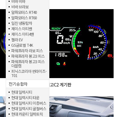
비바 비바
비바 브라보
알파모터스 RT40
알파모터스 RT60
일진 냉동탑차
제이스 이티밴
제이스 이티4밴
젤라 EV
GS글로벌 T4K
파워프라자 라보 피스
파워프라자 봉고3 피스
파워프라자 봉고3 피스
더블캡
피닉스코리아 썬라이즈-
T01
전기승합차
다니고C2 계기판
현대 일렉시티
현대 일렉시티 타운
현대 일렉시티 이층버스
현대 일렉시티 굴절버스
현대 카운티 일렉트릭