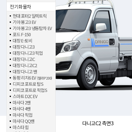
전기화물차
현대 포터2 일렉트릭
기아 봉고3 EV
기아 봉고3 냉동탑차 EV
포드 F-150
대창 E-토비
대창 다니고3
대창 다니고3 픽업
대창 다니고C
대창 다니고C2
대창 다니고 밴
동펑 리치6 EV
(젤라 P200)
디피코 포트로 탑S
디피코 포트로 픽업S
스마트 D2C EV
마사다 2밴
마사다 4밴
마사다 픽업
마사다 QQ밴
다니고C2 측면3
마스타 힘