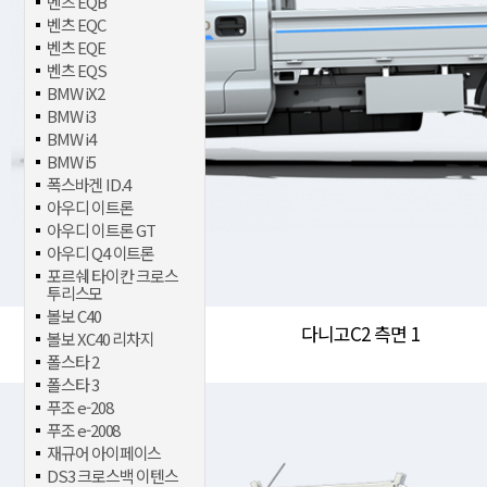
벤츠 EQB
벤츠 EQC
벤츠 EQE
벤츠 EQS
BMW iX2
BMW i3
BMW i4
BMW i5
폭스바겐 ID.4
아우디 이트론
아우디 이트론 GT
아우디 Q4 이트론
포르쉐 타이칸 크로스
투리스모
볼보 C40
다니고C2 측면 1
볼보 XC40 리차지
폴스타 2
폴스타 3
푸조 e-208
푸조 e-2008
재규어 아이페이스
DS3 크로스백 이텐스