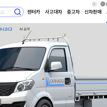
렌터카
사고대차
중고차
신차판매
다니고C2
AI 요약