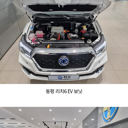
동펑 리치6 EV 보닛