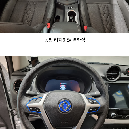
동펑 리치6 EV 앞좌석