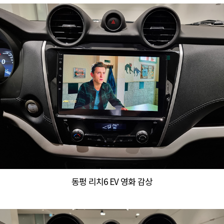
동펑 리치6 EV 영화 감상