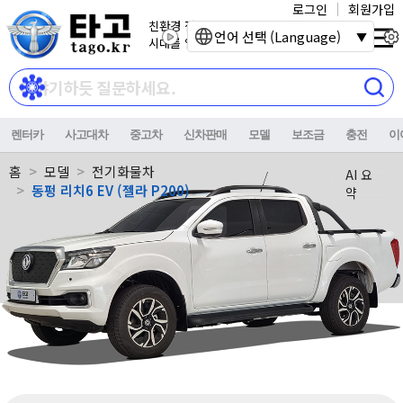
로그인
회원가입
친환경 전기자동차
언어 선택 (Language)
시대를 열어갑니다.
렌터카
사고대차
중고차
신차판매
모델
보조금
충전
이
홈
모델
전기화물차
AI 요
동펑 리치6 EV (젤라 P200)
약