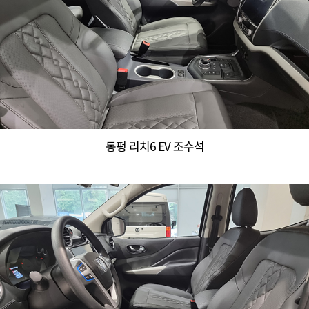
동펑 리치6 EV 조수석