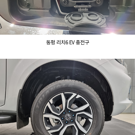
동펑 리치6 EV 충전구