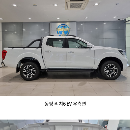
동펑 리치6 EV 우측면