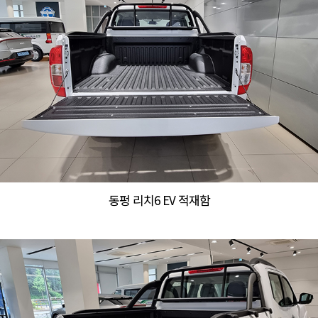
동펑 리치6 EV 적재함