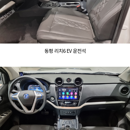
동펑 리치6 EV 운전석