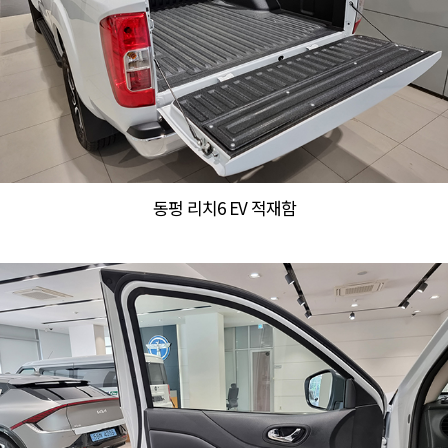
동펑 리치6 EV 적재함