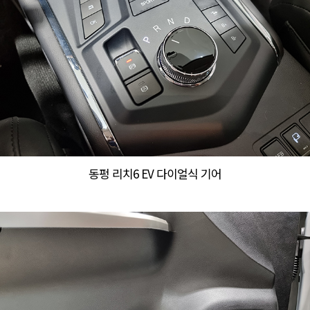
동펑 리치6 EV 다이얼식 기어