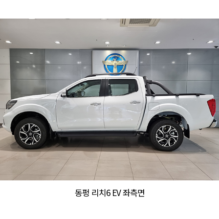
동펑 리치6 EV 좌측면