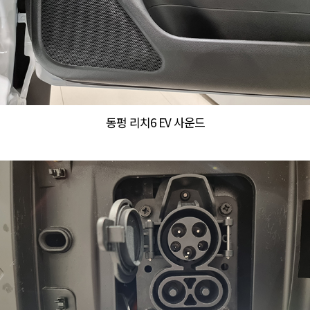
동펑 리치6 EV 사운드