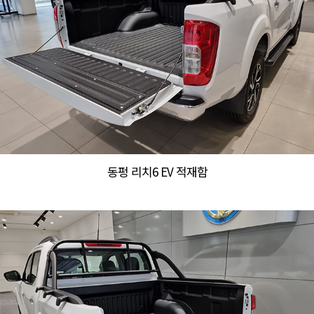
동펑 리치6 EV 적재함