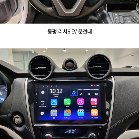
동펑 리치6 EV 운전대