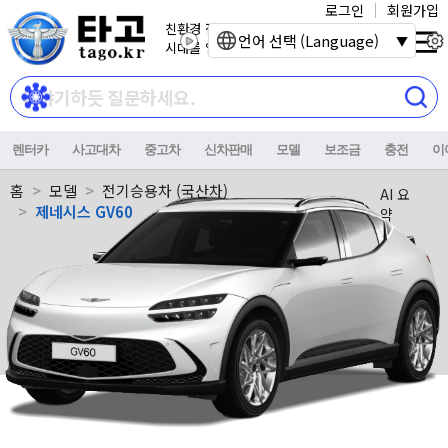
로그인
회원가입
친환경 전기자동차
언어 선택 (Language)
시대를 열어갑니다.
렌터카
사고대차
중고차
신차판매
모델
보조금
충전
이
홈
모델
전기승용차 (국산차)
AI 요
제네시스 GV60
약