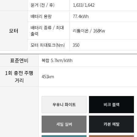
윤거 (전 / 후)
1,633/1,642
배터리 용량
77.4kWh
배터리 종류 / 최대
모터
리튬이온 / 168Kw
출력
모터 최대토크(Nm)
350
표준연비
복합 5.7km/kWh
1회 충전 주행
451km
거리
우유니 화이트
비크 블랙
세빌 실버
카본 메탈