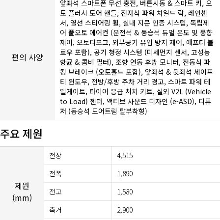
앞좌석 스마트폰 무선 충전, 버튼시동 & 스마트 키, 오
토 플러시 도어 핸들, 전자식 파워 차일드 락, 레인센
서, 열선 스티어링 휠, 실내 지문 인증 시스템, 독립제
어 풀오토 에어컨 (운전석 & 동승석 듀얼 온도 및 풍향
제어, 오토디포그, 외부공기 유입 방지 제어, 애프터 블
로우 포함), 공기 청정 시스템 (미세먼지 센서, 고성능
편의 사양
항균 & 콤비 필터), 조향 연동 후방 모니터, 전동식 파
킹 브레이크 (오토홀드 포함), 앞좌석 & 뒷좌석 세이프
티 윈도우, 전방/후방 주차 거리 경고, 스마트 파워 테
일게이트, 타이어 응급 처치 키트, 실외 V2L (Vehicle
to Load) 젠더, 액티브 사운드 디자인 (e-ASD), 디퓨
저 (동승석 도어트림 탈부착형)
주요 제원
전장
4,515
전폭
1,890
제원
전고
1,580
(mm)
축거
2,900