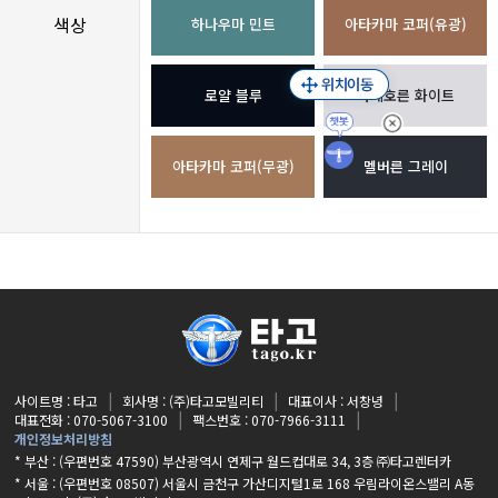
색상
하나우마 민트
아타카마 코퍼(유광)
로얄 블루
마테호른 화이트
아타카마 코퍼(무광)
멜버른 그레이
사이트명 : 타고
회사명 : (주)타고모빌리티
대표이사 : 서창녕
대표전화 : 070-5067-3100
팩스번호 : 070-7966-3111
개인정보처리방침
* 부산 : (우편번호 47590) 부산광역시 연제구 월드컵대로 34, 3층 ㈜타고렌터카
* 서울 : (우편번호 08507) 서울시 금천구 가산디지털1로 168 우림라이온스밸리 A동