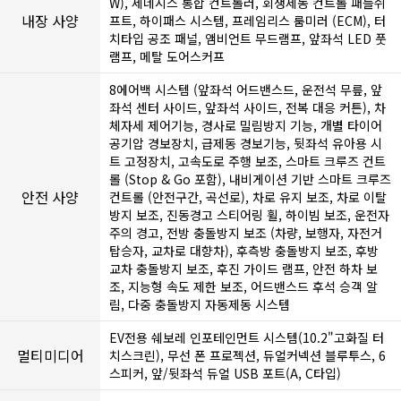
W), 제네시스 통합 컨트롤러, 회생제동 컨트롤 패들쉬
내장 사양
프트, 하이패스 시스템, 프레임리스 룸미러 (ECM), 터
치타입 공조 패널, 앰비언트 무드램프, 앞좌석 LED 풋
램프, 메탈 도어스커프
8에어백 시스템 (앞좌석 어드밴스드, 운전석 무릎, 앞
좌석 센터 사이드, 앞좌석 사이드, 전복 대응 커튼), 차
체자세 제어기능, 경사로 밀림방지 기능, 개별 타이어
공기압 경보장치, 급제동 경보기능, 뒷좌석 유아용 시
트 고정장치, 고속도로 주행 보조, 스마트 크루즈 컨트
롤 (Stop & Go 포함), 내비게이션 기반 스마트 크루즈
안전 사양
컨트롤 (안전구간, 곡선로), 차로 유지 보조, 차로 이탈
방지 보조, 진동경고 스티어링 휠, 하이빔 보조, 운전자
주의 경고, 전방 충돌방지 보조 (차량, 보행자, 자전거
탑승자, 교차로 대향차), 후측방 충돌방지 보조, 후방
교차 충돌방지 보조, 후진 가이드 램프, 안전 하차 보
조, 지능형 속도 제한 보조, 어드밴스드 후석 승객 알
림, 다중 충돌방지 자동제동 시스템
EV전용 쉐보레 인포테인먼트 시스템(10.2"고화질 터
멀티미디어
치스크린), 무선 폰 프로젝션, 듀얼커넥션 블루투스, 6
스피커, 앞/뒷좌석 듀얼 USB 포트(A, C타입)