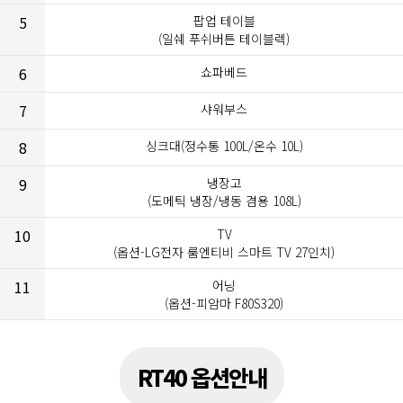
5
팝업 테이블
(일쉐 푸쉬버튼 테이블렉)
6
쇼파베드
7
샤워부스
8
싱크대(정수통 100L/온수 10L)
9
냉장고
(도메틱 냉장/냉동 겸용 108L)
10
TV
(옵션-LG전자 룸엔티비 스마트 TV 27인치)
11
어닝
(옵션-피암마 F80S320)
RT40 옵션안내