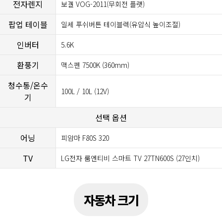
전자렌지
보겔 VOG-2011(무회전 플랫)
팝업 테이블
일세 푸쉬버튼 테이블렉(유압식 높이조절)
인버터
5.6K
환풍기
맥스펜 7500K (360mm)
청수통/온수
100L / 10L (12V)
기
선택 옵션
어닝
피암마 F80S 320
TV
LG전자 룸엔티비 스마트 TV 27TN600S (27인치)
자동차 크기