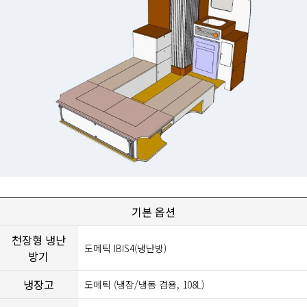
기본 옵션
천장형 냉난
도메틱 IBIS4(냉난방)
방기
냉장고
도메틱 (냉장/냉동 겸용, 108L)