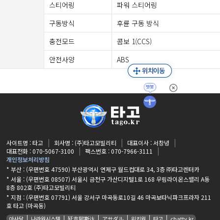
스티어링
파워 스티어링
구동방식
후륜 구동 방식
충전모드
콤보 1(CCS)
안전사양
ABS
사이트명 : 타고
회사명 : (주)타고모빌리티
대표이사 : 서창녕
대표전화 : 070-5067-3100
팩스번호 : 070-7966-3111
개인정보처리방침
* 부산 : (우편번호 47590) 부산광역시 연제구 월드컵대로 34, 3층 ㈜타고렌터카
* 서울 : (우편번호 08507) 서울시 금천구 가산디지털1로 168 우림라이온스밸리 A동
8층 802호 (주)타고모빌리티
* 지점 :
(우편번호 07791) 서울 강서구 마곡동로10길 46 마곡보타닉파크프라자 211
호 타고 (마곡동)
아사달
나라원시스템
延吉阿斯达
アサダル
위키원
타고
chatty.kr