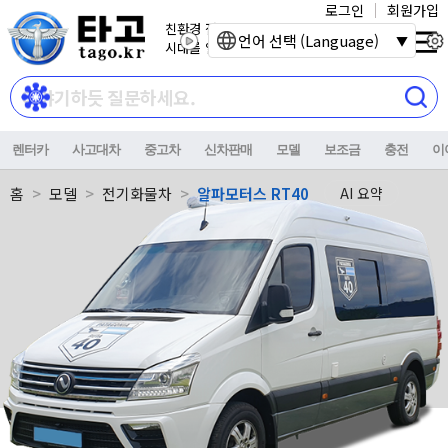
로그인
회원가입
친환경 전기자동차
언어 선택 (Language)
시대를 열어갑니다.
렌터카
사고대차
중고차
신차판매
모델
보조금
충전
이
홈
모델
전기화물차
알파모터스 RT40
AI 요약