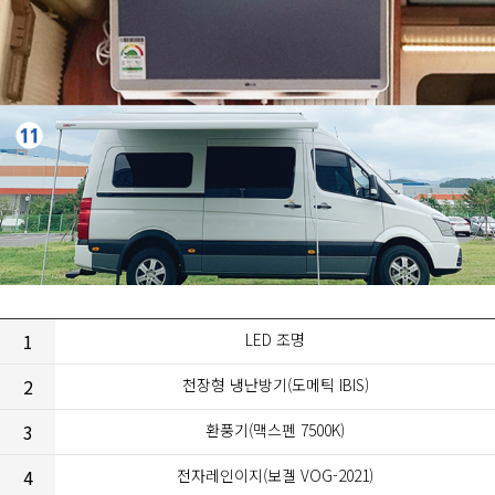
1
LED 조명
2
천장형 냉난방기(도메틱 IBIS)
3
환풍기(맥스펜 7500K)
4
전자레인이지(보겔 VOG-2021)