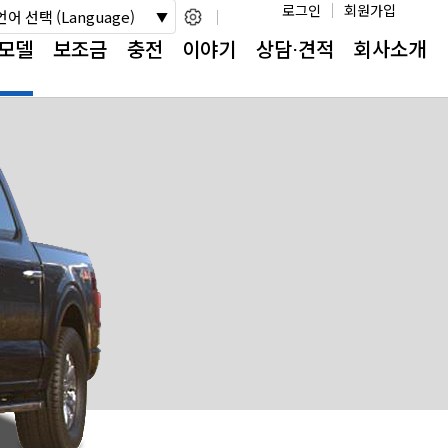
로그인
회원가입
언어 선택 (Language)
모델
보조금
충전
이야기
상담⋅견적
회사소개