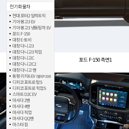
전기화물차
현대 포터2 일렉트릭
기아 봉고3 EV
기아 봉고3 냉동탑차 EV
포드 F-150
대창 E-토비
대창 다니고3
대창 다니고3 픽업
대창 다니고C
포드 F-150 측면1
대창 다니고C2
대창 다니고 밴
동펑 리치6 EV
(젤라 P200)
디피코 포트로 탑S
디피코 포트로 픽업S
스마트 D2C EV
마사다 2밴
마사다 4밴
마사다 픽업
마사다 QQ밴
마스타 힘