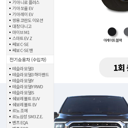
기아 니로 플러스
기아 쏘울 EV
기아 레이 EV
쌍용 코란도 이모션
대창 다니고
마이브 M1
스마트 EV Z
아게이트 블랙
쎄보 C-SE
쎄보 C-SE 밴
전기승용차 (수입차)
1회
테슬라 모델3
테슬라 모델3 하이랜드
테슬라 모델Y
테슬라 모델Y RWD
테슬라 모델S
쉐보레 볼트 EUV
쉐보레 볼트 EV
르노 조에
르노삼성 SM3 Z.E.
벤츠 EQA