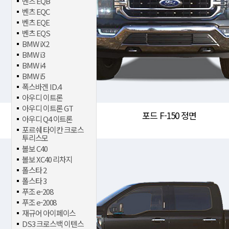
벤츠 EQB
벤츠 EQC
벤츠 EQE
벤츠 EQS
BMW iX2
BMW i3
BMW i4
BMW i5
폭스바겐 ID.4
아우디 이트론
아우디 이트론 GT
포드 F-150 정면
아우디 Q4 이트론
포르쉐 타이칸 크로스
투리스모
볼보 C40
볼보 XC40 리차지
폴스타 2
폴스타 3
푸조 e-208
푸조 e-2008
재규어 아이페이스
DS3 크로스백 이텐스