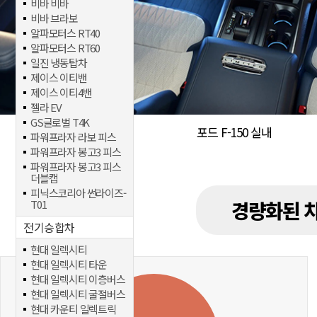
비바 비바
비바 브라보
알파모터스 RT40
알파모터스 RT60
일진 냉동탑차
제이스 이티밴
제이스 이티4밴
젤라 EV
GS글로벌 T4K
포드 F-150 실내
파워프라자 라보 피스
파워프라자 봉고3 피스
파워프라자 봉고3 피스
더블캡
피닉스코리아 썬라이즈-
경량화된 
T01
전기승합차
현대 일렉시티
현대 일렉시티 타운
현대 일렉시티 이층버스
현대 일렉시티 굴절버스
현대 카운티 일렉트릭