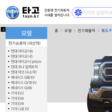
친환경 전기자동차
시대를 열어갑니다.
X
닫기
홈
모델
전기화물차
포드 F
모델
전기승용차 (국산차)
현대 아이오닉6
현대 아이오닉5
현대 아이오닉
일렉트릭
현대 코나 일렉트릭
현대 넥쏘 (수소차)
제네시스 G80 EV
제네시스 GV70 EV
제네시스 GV60
기아 EV3
기아 EV6
기아 EV9
기아 니로 EV