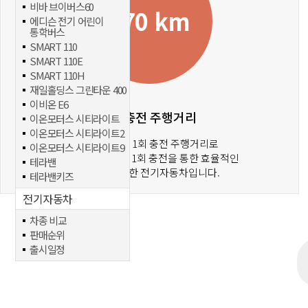
비바 브이버스60
370 km
에디슨 전기 어린이
통학버스
SMART 110
SMART 110E
SMART 110H
재일홀딩스 그린타운 400
이비온 E6
1회 충전 주행거리
이온모터스 시티라이트
이온모터스 시티라이트2
370km까지 1회 충전 주행거리로
이온모터스 시티라이트9
장거리 운행에도 1회 충전을 통한 효율적인
테라밴
주행이 가능한 전기자동차입니다.
테라밴키즈
전기자동차
차종 비교
판매순위
출시일정