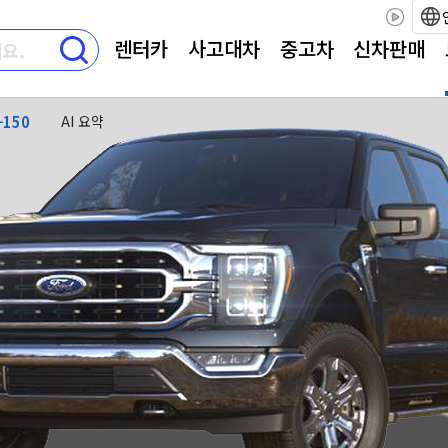
렌터카
사고대차
중고차
신차판매
-150
AI 요약