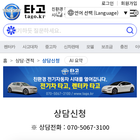
로그인
회원가입
친환경 전기자동차
언어 선택 (Language)
시대를 열어갑니다.
렌터카
사고대차
중고차
신차판매
모델
보조금
충전
이
홈
상담⋅견적
상담신청
AI 요약
상담신청
※ 상담전화 : 070-5067-3100