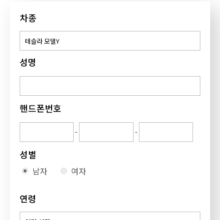
차종
성명
핸드폰번호
-
-
성별
남자
여자
연령