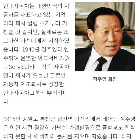
현대자동차는 대한민국의 자
동차를 대표하고 있는 기업
이라 회사 설립 초기부터 거
창할 것 같지만, 실제로는 조
그마한 카센터에서 시작하였
습니다. 1940년 정주영이 인
수하여 운영한 아도서비스(A
rt Service)라는 작은 자동차
정비 회사가 오늘날 글로벌
정주영 회장
자동차 제조회사로 성장한
현대자동차그룹의 뿌리입니
다.
1915년 강원도 통천군 답전면 아산리에서 태어난 정주영
은 어린 시절 굉장히 가난한 가정환경으로 중학교도 진학
하지 못한 채 아버지와 농사를 지으며 자랐습니다. 하지