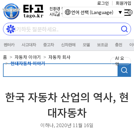
로그인
회원가입
친환경 전기자동차
언어 선택 (Language)
시대를 열어갑니다.
렌터카
사고대차
중고차
신차판매
모델
보조금
충전
이
홈
자동차 이야기
자동차 회사
AI 요
현대자동차 이야기
약
한국 자동차 산업의 역사, 현
대자동차
이하나, 2020년 11월 16일