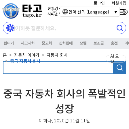
로그인
회원가입
친환경 전기자동차
언어 선택 (Language)
시대를 열어갑니다.
렌터카
사고대차
중고차
신차판매
모델
보조금
충전
이
홈
자동차 이야기
자동차 회사
AI 요
중국 자동차 회사
약
중국 자동차 회사의 폭발적인
성장
이하나, 2020년 11월 11일