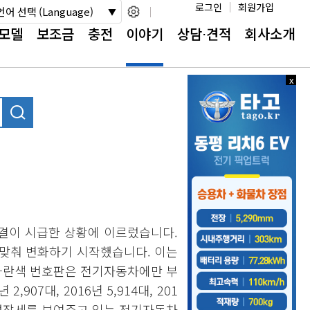
로그인
회원가입
언어 선택 (Language)
모델
보조금
충전
이야기
상담⋅견적
회사소개
x
x
닫
닫
기
기
결이 시급한 상황에 이르렀습니다.
발맞춰 변화하기 시작했습니다. 이는
 파란색 번호판은 전기자동차에만 부
07대, 2016년 5,914대, 201
 성장세를 보여주고 있는 전기자동차