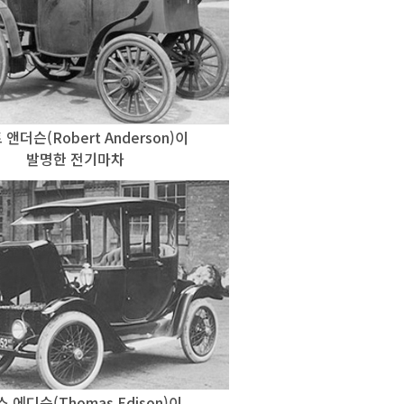
앤더슨(Robert Anderson)이
발명한 전기마차
 에디슨(Thomas Edison)이