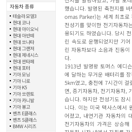
전지를 발명하였고, 카밀 포
자동차 종류
했습니다. 발명된 축전지를 바탕
테슬라 모델3
omas Parker)는 세계 
현대 코나
전성기를 맞이한 전기자동차는
현대 아이오닉
용되기도 하였습니다. 당시 전
현대 아반떼
린 속도로 운행되었지만 기어
현대 쏘나타
현대 그랜저
린 자동차보다 소음과 진동이
현대 제네시스
다.
현대 싼타페
1913년 발명왕 토머스 에디슨(T
현대 포터
에 달하는 무거운 배터리를 장
기아 모닝
기아 니로
5km였고, 충전에 7시간이 
기아 K5
면, 증기자동차, 전기자동차, 
기아 쏘렌토
습니다. 하지만 전성기도 잠
기아 카니발
기아 봉고
니다. 이는 미국 텍사스에서
벤츠 E클래스
어졌고, 내연기관 자동차의 
벤츠 S클래스
전기자동차의 가격은 상승해
BMW 시리즈