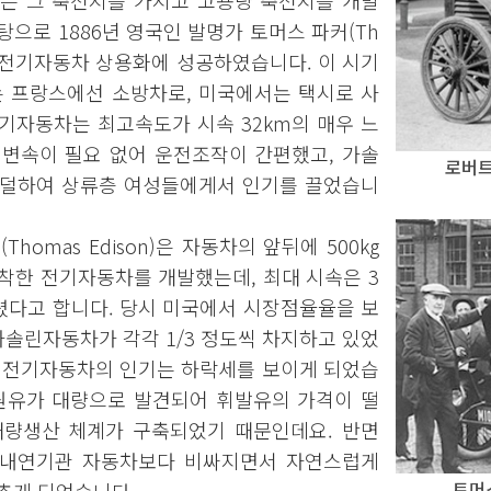
레는 그 축전지를 가지고 고용량 축전지를 개발
으로 1886년 영국인 발명가 토머스 파커(Th
최초로 전기자동차 상용화에 성공하였습니다. 이 시기
 프랑스에선 소방차로, 미국에서는 택시로 사
기자동차는 최고속도가 시속 32km의 매우 느
 변속이 필요 없어 운전조작이 간편했고, 가솔
로버트 
 덜하여 상류층 여성들에게서 인기를 끌었습니
homas Edison)은 자동차의 앞뒤에 500kg
착한 전기자동차를 개발했는데, 최대 시속은 3
걸렸다고 합니다. 당시 미국에서 시장점율율을 보
가솔린자동차가 각각 1/3 정도씩 차지하고 있었
시 전기자동차의 인기는 하락세를 보이게 되었습
 원유가 대량으로 발견되어 휘발유의 가격이 떨
대량생산 체계가 구축되었기 때문인데요. 반면
 내연기관 자동차보다 비싸지면서 자연스럽게
토머스