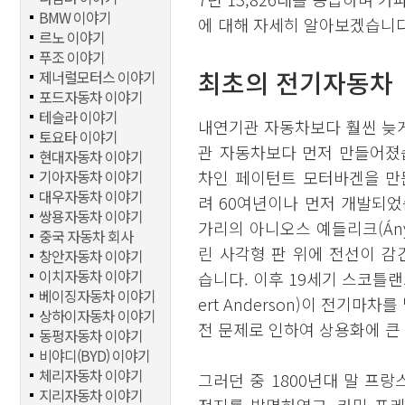
BMW 이야기
에 대해 자세히 알아보겠습니다
르노 이야기
푸조 이야기
최초의 전기자동차
제너럴모터스 이야기
포드자동차 이야기
테슬라 이야기
내연기관 자동차보다 훨씬 늦
토요타 이야기
관 자동차보다 먼저 만들어졌
현대자동차 이야기
기아자동차 이야기
차인 페이턴트 모터바겐을 만든
대우자동차 이야기
려 60여년이나 먼저 개발되었
쌍용자동차 이야기
가리의 아니오스 예들리크(Ányo
중국 자동차 회사
린 사각형 판 위에 전선이 
창안자동차 이야기
이치자동차 이야기
습니다. 이후 19세기 스코틀
베이징자동차 이야기
ert Anderson)이 전기
상하이자동차 이야기
전 문제로 인하여 상용화에 큰
동펑자동차 이야기
비야디(BYD) 이야기
체리자동차 이야기
그러던 중 1800년대 말 프랑스 
지리자동차 이야기