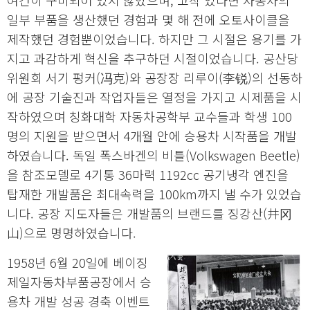
여건이 구비되어 있지 않았으며, 고작 있다면 자동차의
일부 부품을 생산했던 경험과 몇 해 전에 오토사이클을
제작했던 경험뿐이었습니다. 하지만 그 시절은 용기를 가
지고 과감하게 혁신을 추구하던 시절이었습니다. 공산당
위원회 서기 펑커(冯克)와 공장장 리루이(李锐)의 선동하
에 공장 기술진과 작업자들은 열정을 가지고 시제품을 시
작하였으며 칭화대학 자동차공학부 교수들과 학생 100
명의 지원을 받으면서 4개월 안에 승용차 시작품을 개발
하였습니다. 독일 폭스바겐의 비틀(Volkswagen Beetle)
을 참조모델로 4기통 36마력 1192cc 공기냉각 엔진을
탑재한 개발품은 최대속력을 100km까지 낼 수가 있었습
니다. 공장 지도자들은 개발품의 브랜드를 징강산(井冈
山)으로 명명하였습니다.
1958년 6월 20일에 베이징
제일자동차부품공장에서 승
용차 개발 성공 경축 이벤트