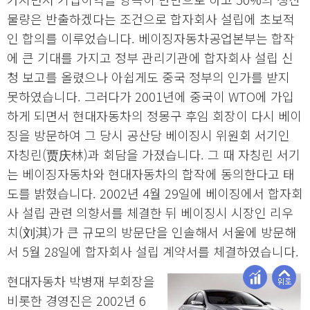
물량은 반출하겠다는 조건으로 합자회사 설립에 초보적
인 합의를 이루었습니다. 베이징자동차공업본부는 합작
에 큰 기대를 가지고 정부 관리기관에 합자회사 설립 신
청 보고를 올렸으나 아쉽게도 중국 정부의 인가를 받지
못하였습니다. 그러다가 2001년에 중국이 WTO에 가입
하게 되면서 현대자동차의 정몽구 후임 회장이 다시 베이
징을 방문하여 그 당시 공산당 베이징시 위원회 서기인
자칭린(贾庆林)과 회담을 가졌습니다. 그 때 자칭린 서기
는 베이징자동차와 현대자동차의 합작에 동의한다고 태
도를 밝혔습니다. 2002년 4월 29일에 베이징에서 합자회
사 설립 관련 의향서를 체결한 뒤 베이징시 시장인 리우
치(刘淇)가 큰 규모의 방문단을 인솔해서 서울에 방문해
서 5월 28일에 합자회사 설립 계약서를 체결하였습니다.
현대자동차 박병재 부회장을
비롯한 경영진은 2002년 6