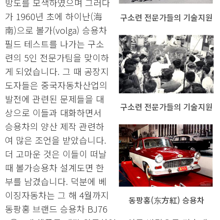
방도를 모색하였으며 그러다
가 1960년 초에 하이난(海
구소련 전문가들의 기술지원
南)으로 볼가(volga) 승용차
필드 테스트를 나가는 구소
련의 5인 전문가팀을 맞이하
게 되었습니다. 그 때 공장지
도자들은 중국자동차산업의
발전에 관련된 문제들을 대
구소련 전문가들의 기술지원
상으로 이들과 대화하면서
승용차의 양산 제작 관련하
여 많은 조언을 받았습니다.
더 고마운 것은 이들이 떠날
때 볼가승용차 설계도면 한
부를 남겼습니다. 덕분에 베
이징자동차는 그 해 4월까지
동팡홍(东方紅) 승용차
동팡홍 브랜드 승용차 BJ76