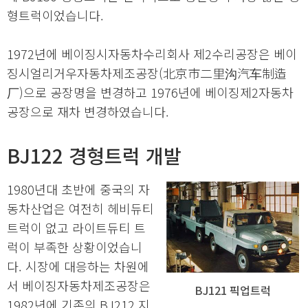
형트럭이었습니다.
1972년에 베이징시자동차수리회사 제2수리공장은 베이
징시얼리거우자동차제조공장(北京市二里沟汽车制造
厂)으로 공장명을 변경하고 1976년에 베이징제2자동차
공장으로 재차 변경하였습니다.
BJ122 경형트럭 개발
1980년대 초반에 중국의 자
동차산업은 여전히 헤비듀티
트럭이 없고 라이트듀티 트
럭이 부족한 상황이었습니
다. 시장에 대응하는 차원에
서 베이징자동차제조공장은
BJ121 픽업트럭
1982년에 기존의 BJ212 지