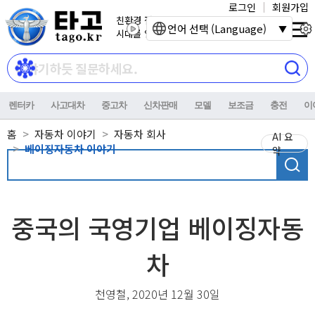
로그인
회원가입
친환경 전기자동차
언어 선택 (Language)
시대를 열어갑니다.
렌터카
사고대차
중고차
신차판매
모델
보조금
충전
이
홈
자동차 이야기
자동차 회사
AI 요
베이징자동차 이야기
약
중국의 국영기업 베이징자동
차
천영철, 2020년 12월 30일