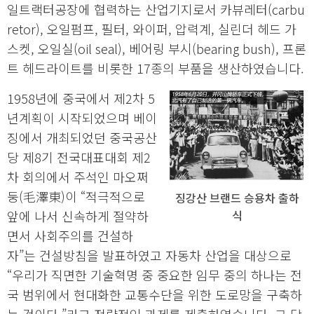
일트랙터공장에 협력하는 산업기지로서 카뷰레터(carbu
retor), 오일펌프, 필터, 와이퍼, 압력계, 실린더 헤드 가
스켓, 오일실(oil seal), 베어링 부시(bearing bush), 프론
트 헤드라이트를 비롯한 17종의 부품을 생산하였습니다.
1958년에 중국에서 제2차 5
년계획이 시작되었으며 베이
징에서 개최되었던 중국공산
당 제8기 전국대표대회 제2
차 회의에서 주석인 마오쩌
둥(毛澤東)이 “적극적으로
징강산 브랜드 승용차 출하
앞에 나서 신속하게 절약하
식
면서 사회주의를 건설하
자”는 건설방침을 발표하였고 자동차 산업을 대상으로
“우리가 직면한 기술혁명 중 중요한 임무 중의 하나는 전
국 범위에서 현대화한 교통수단을 위한 도로망을 구축하