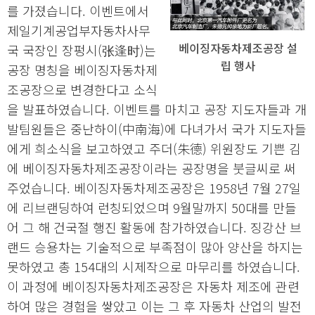
를 가졌습니다. 이벤트에서
제일기계공업부자동차사무
베이징자동차제조공장 설
국 국장인 장펑시(张逢时)는
립 행사
공장 명칭을 베이징자동차제
조공장으로 변경한다고 소식
을 발표하였습니다. 이벤트를 마치고 공장 지도자들과 개
발팀원들은 중난하이(中南海)에 다녀가서 국가 지도자들
에게 희소식을 보고하였고 주더(朱德) 위원장도 기쁜 김
에 베이징자동차제조공장이라는 공장명을 붓글씨로 써
주었습니다. 베이징자동차제조공장은 1958년 7월 27일
에 리브랜딩하여 런칭되었으며 9월말까지 50대를 만들
어 그 해 건국절 행진 활동에 참가하였습니다. 징강산 브
랜드 승용차는 기술적으로 부족점이 많아 양산을 하지는
못하였고 총 154대의 시제작으로 마무리를 하였습니다.
이 과정에 베이징자동차제조공장은 자동차 제조에 관련
하여 많은 경험을 쌓았고 이는 그 후 자동차 산업의 발전