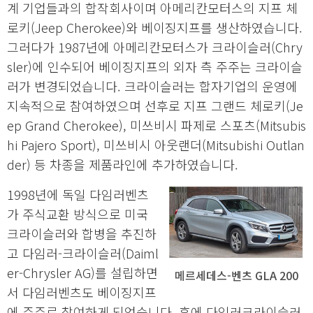
계 기업들과의 합작회사이며 아메리칸모터스의 지프 체
로키(Jeep Cherokee)와 베이징지프를 생산하였습니다.
그러다가 1987년에 아메리칸모터스가 크라이슬러(Chry
sler)에 인수되어 베이징지프의 외자 측 주주는 크라이슬
러가 변경되었습니다. 크라이슬러는 합자기업의 운영에
지속적으로 참여하였으며 선후로 지프 그랜드 체로키(Je
ep Grand Cherokee), 미쓰비시 파제로 스포츠(Mitsubis
hi Pajero Sport), 미쓰비시 아웃랜더(Mitsubishi Outlan
der) 등 차종을 제품라인에 추가하였습니다.
1998년에 독일 다임러벤츠
가 주식교환 방식으로 미국
크라이슬러와 합병을 추진하
고 다임러-크라이슬러(Daiml
er-Chrysler AG)를 설립하면
메르세데스-벤츠 GLA 200
서 다임러벤츠도 베이징지프
에 주주로 참여하게 되었습니다. 후에 다임러크라이슬러