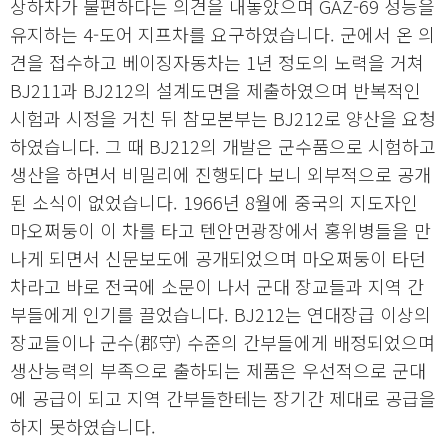
상하차가 불편하다는 의견을 내놓았으며 GAZ-69 성능을
유지하는 4-도어 지프차를 요구하였습니다. 군에서 온 의
견을 접수하고 베이징자동차는 1년 정도의 노력을 거쳐
BJ211과 BJ212의 설계도면을 제출하였으며 반복적인
시험과 시정을 거친 뒤 참모본부는 BJ212로 양산을 요청
하였습니다. 그 때 BJ212의 개발은 군수품으로 시험하고
생산을 하면서 비밀리에 진행되다 보니 외부적으로 공개
된 소식이 없었습니다. 1966년 8월에 중국의 지도자인
마오쩌둥이 이 차를 타고 텐안먼광장에서 홍위병들을 만
나게 되면서 신문보도에 공개되었으며 마오쩌둥이 타던
차라고 바로 전국에 소문이 나서 군대 장교들과 지역 간
부들에게 인기를 끌었습니다. BJ212는 연대장급 이상의
장교들이나 군수(郡守) 수준의 간부들에게 배정되었으며
생산능력의 부족으로 출하되는 제품은 우선적으로 군대
에 공급이 되고 지역 간부들한테는 장기간 제대로 공급을
하지 못하였습니다.