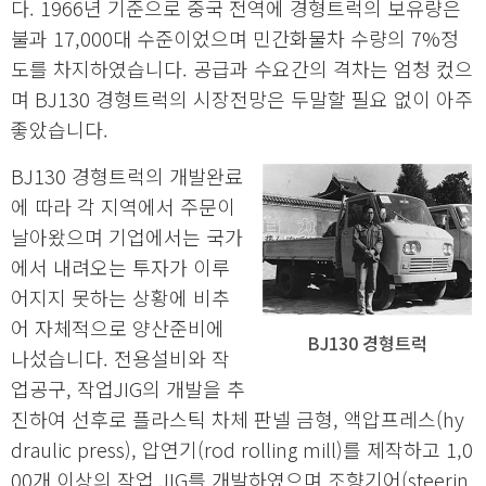
다. 1966년 기준으로 중국 전역에 경형트럭의 보유량은
불과 17,000대 수준이었으며 민간화물차 수량의 7%정
도를 차지하였습니다. 공급과 수요간의 격차는 엄청 컸으
며 BJ130 경형트럭의 시장전망은 두말할 필요 없이 아주
좋았습니다.
BJ130 경형트럭의 개발완료
에 따라 각 지역에서 주문이
날아왔으며 기업에서는 국가
에서 내려오는 투자가 이루
어지지 못하는 상황에 비추
어 자체적으로 양산준비에
BJ130 경형트럭
나섰습니다. 전용설비와 작
업공구, 작업JIG의 개발을 추
진하여 선후로 플라스틱 차체 판넬 금형, 액압프레스(hy
draulic press), 압연기(rod rolling mill)를 제작하고 1,0
00개 이상의 작업 JIG를 개발하였으며 조향기어(steerin