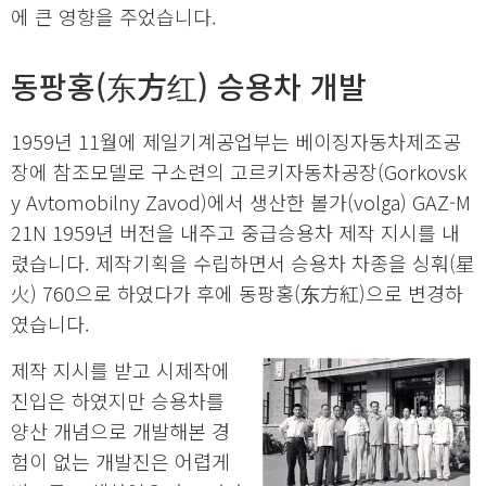
에 큰 영향을 주었습니다.
동팡홍(东方红) 승용차 개발
1959년 11월에 제일기계공업부는 베이징자동차제조공
장에 참조모델로 구소련의 고르키자동차공장(Gorkovsk
y Avtomobilny Zavod)에서 생산한 볼가(volga) GAZ-M
21N 1959년 버전을 내주고 중급승용차 제작 지시를 내
렸습니다. 제작기획을 수립하면서 승용차 차종을 싱훠(星
火) 760으로 하였다가 후에 동팡홍(东方紅)으로 변경하
였습니다.
제작 지시를 받고 시제작에
진입은 하였지만 승용차를
양산 개념으로 개발해본 경
험이 없는 개발진은 어렵게