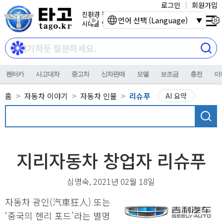
로그인
회원가입
친환경 전기자동차
언어 선택 (Language)
시대를 열어갑니다.
렌터카
사고대차
중고차
신차판매
모델
보조금
충전
이
홈
자동차 이야기
자동차 인물
리슈푸
AI 요약
지리자동차 창업자 리슈푸
심명숙, 2021년 02월 18일
자동차 광인(汽車狂人) 또는
‘중국의 헨리 포드’라는 별명