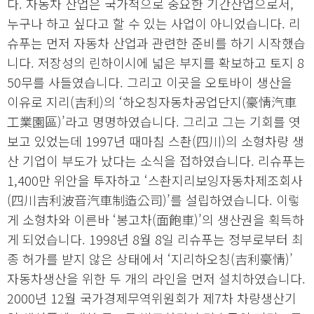
다. 자동차 산업은 국가적으로 중요한 기간산업으로서,
누구나 하고 싶다고 할 수 있는 사업이 아니었습니다. 리
슈푸는 먼저 자동차 산업과 관련한 준비를 하기 시작했습
니다. 저장성의 린하이시에 넓은 부지를 확보하고 토지 8
50무를 사들였습니다. 그리고 이곳을 오토바이 생산을
이유로 지리(吉利)의 ‘하오칭자동차공업단지(豪情汽車
工業園區)’라고 명명하였습니다. 그리고 그는 기회를 엿
보고 있었는데 1997년 때마침 스촨(四川)의 소형차량 생
산 기업이 부도가 났다는 소식을 접하였습니다. 리슈푸는
1,400만 위안을 투자하고 ‘스촨지리보잉자동차제조회사
(四川吉利波音汽車制造公司)’를 설립하였습니다. 이렇
게 소형차와 이른바 ‘봉고차(面飽車)’의 생산권을 획득하
게 되었습니다. 1998년 8월 8일 리슈푸는 정부로부터 최
종 허가를 받지 않은 상태에서 ‘지리하오칭(吉利豪情)’
자동차생산을 위한 두 개의 라인을 먼저 설치하였습니다.
2000년 12월 국가경제무역위원회가 제7차 차량생산기