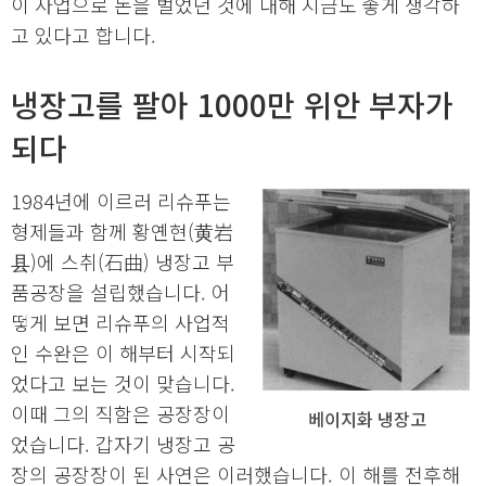
이 사업으로 돈을 벌었던 것에 대해 지금도 좋게 생각하
고 있다고 합니다.
냉장고를 팔아 1000만 위안 부자가
되다
1984년에 이르러 리슈푸는
형제들과 함께 황옌현(黄岩
县)에 스취(石曲) 냉장고 부
품공장을 설립했습니다. 어
떻게 보면 리슈푸의 사업적
인 수완은 이 해부터 시작되
었다고 보는 것이 맞습니다.
이때 그의 직함은 공장장이
베이지화 냉장고
었습니다. 갑자기 냉장고 공
장의 공장장이 된 사연은 이러했습니다. 이 해를 전후해