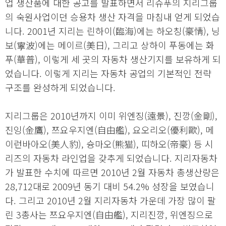
업 생산품에 대한 공고를 발표하면서 리슈푸의 지리그룹
의 숙원사업이던 승용차 생산 자격을 마침내 얻게 되었습
니다. 2001년 지리는 린하이(臨海)에는 하오칭(豪情), 닝
보(寧波)에는 메이르(美日), 그리고 상하이 푸동에는 화
푸(華普), 이렇게 세 곳의 자동차 생산기지를 보유하게 되
었습니다. 이렇게 지리는 자동차 공업의 기본적인 전략
구조를 완성하게 되었습니다.
지리그룹은 2010년까지 이미 위엔징(遠景), 진깡(金剛),
진잉(金鷹), 쯔요우지엔(自由艦), 요오리오(優利歐), 메
이런바아오(美人豹), 슝마오(熊猫), 띠하오(帝豪) 등 시
리즈의 자동차 라인업을 갖추게 되었습니다. 지리자동차
가 발표한 수치에 따르면 2010년 2월 자동차 총생산량은
28,712대로 2009년 동기 대비 54.2% 성장을 보였습니
다. 그리고 2010년 2월 지리자동차 가운데 가장 많이 팔
린 3총사는 쯔요우지엔(自由艦), 지리진깡, 위엔징으로