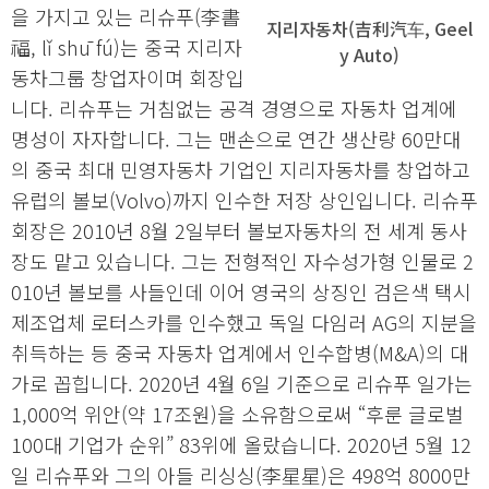
을 가지고 있는 리슈푸(李書
지리자동차(吉利汽车, Geel
福, lǐ shū fú)는 중국 지리자
y Auto)
동차그룹 창업자이며 회장입
니다. 리슈푸는 거침없는 공격 경영으로 자동차 업계에
명성이 자자합니다. 그는 맨손으로 연간 생산량 60만대
의 중국 최대 민영자동차 기업인 지리자동차를 창업하고
유럽의 볼보(Volvo)까지 인수한 저장 상인입니다. 리슈푸
회장은 2010년 8월 2일부터 볼보자동차의 전 세계 동사
장도 맡고 있습니다. 그는 전형적인 자수성가형 인물로 2
010년 볼보를 사들인데 이어 영국의 상징인 검은색 택시
제조업체 로터스카를 인수했고 독일 다임러 AG의 지분을
취득하는 등 중국 자동차 업계에서 인수합병(M&A)의 대
가로 꼽힙니다. 2020년 4월 6일 기준으로 리슈푸 일가는
1,000억 위안(약 17조원)을 소유함으로써 “후룬 글로벌
100대 기업가 순위” 83위에 올랐습니다. 2020년 5월 12
일 리슈푸와 그의 아들 리싱싱(李星星)은 498억 8000만