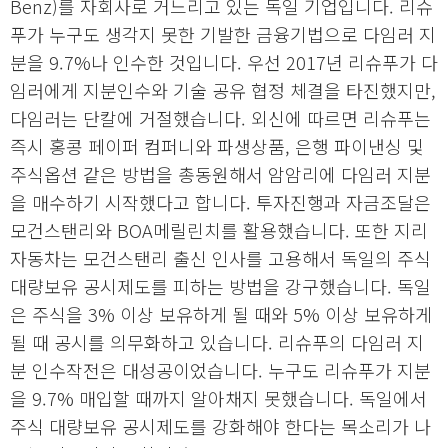
Benz)를 자회사로 거느리고 있는 독일 기업입니다. 리슈
푸가 누구도 생각지 못한 기발한 금융기법으로 다임러 지
분을 9.7%나 인수한 것입니다. 우선 2017년 리슈푸가 다
임러에게 지분인수와 기술 공유 협정 체결을 타진했지만,
다임러는 단칼에 거절했습니다. 외신에 따르면 리슈푸는
즉시 홍콩 페이퍼 컴퍼니와 파생상품, 은행 파이낸싱 및
주식옵션 같은 방법을 총동원해서 암암리에 다임러 지분
을 매수하기 시작했다고 합니다. 투자진행과 자금조달은
모건스탠리와 BOA메릴린치를 활용했습니다. 또한 지리
자동차는 모건스탠리 출신 인사를 고용해서 독일의 주식
대량보유 공시제도를 피하는 방법을 강구했습니다. 독일
은 주식을 3% 이상 보유하게 될 때와 5% 이상 보유하게
될 때 공시를 의무화하고 있습니다. 리슈푸의 다임러 지
분 인수작전은 대성공이었습니다. 누구도 리슈푸가 지분
을 9.7% 매입할 때까지 알아채지 못했습니다. 독일에서
주식 대량보유 공시제도를 강화해야 한다는 목소리가 나