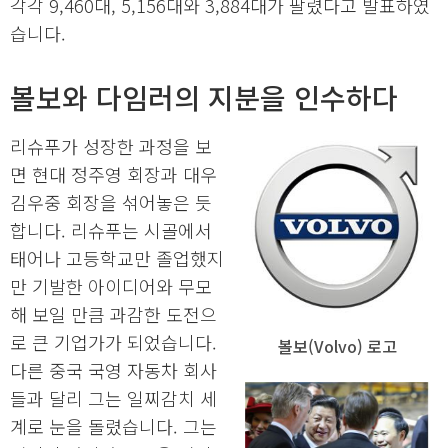
각각 9,460대, 5,156대와 3,884대가 팔렸다고 발표하였
습니다.
볼보와 다임러의 지분을 인수하다
리슈푸가 성장한 과정을 보
면 현대 정주영 회장과 대우
김우중 회장을 섞어놓은 듯
합니다. 리슈푸는 시골에서
태어나 고등학교만 졸업했지
만 기발한 아이디어와 무모
해 보일 만큼 과감한 도전으
로 큰 기업가가 되었습니다.
볼보(Volvo) 로고
다른 중국 국영 자동차 회사
들과 달리 그는 일찌감치 세
계로 눈을 돌렸습니다. 그는