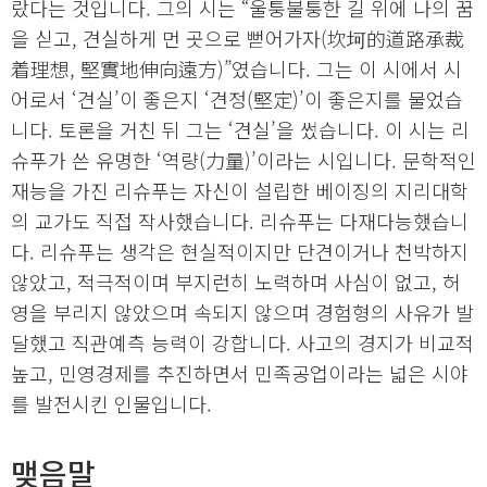
랐다는 것입니다. 그의 시는 “울퉁불퉁한 길 위에 나의 꿈
을 싣고, 견실하게 먼 곳으로 뻗어가자(坎坷的道路承裁
着理想, 堅實地伸向遠方)”였습니다. 그는 이 시에서 시
어로서 ‘견실’이 좋은지 ‘견정(堅定)’이 좋은지를 물었습
니다. 토론을 거친 뒤 그는 ‘견실’을 썼습니다. 이 시는 리
슈푸가 쓴 유명한 ‘역량(力量)’이라는 시입니다. 문학적인
재능을 가진 리슈푸는 자신이 설립한 베이징의 지리대학
의 교가도 직접 작사했습니다. 리슈푸는 다재다능했습니
다. 리슈푸는 생각은 현실적이지만 단견이거나 천박하지
않았고, 적극적이며 부지런히 노력하며 사심이 없고, 허
영을 부리지 않았으며 속되지 않으며 경험형의 사유가 발
달했고 직관예측 능력이 강합니다. 사고의 경지가 비교적
높고, 민영경제를 추진하면서 민족공업이라는 넓은 시야
를 발전시킨 인물입니다.
맺음말