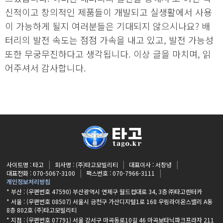
신적이고 창의적인 제품들이 개발되고 실생활에서 사용
이 가능하게 될지 여러분들은 기대되지 않으시나요? 배
터리의 발전 속도는 점점 가속을 내고 있고, 발전 가능성
또한 무궁무진하다고 생각됩니다. 이상 글을 마치며, 읽
어주셔서 감사합니다.
사이트명 : 타고
회사명 : (주)타고모빌리티
대표이사 : 서창녕
대표전화 : 070-5067-3100
팩스번호 : 070-7966-3111
개인정보처리방침
* 부산 : (우편번호 47590) 부산광역시 연제구 월드컵대로 34, 3층 ㈜타고렌터카
* 서울 : (우편번호 08507) 서울시 금천구 가산디지털1로 168 우림라이온스밸리 A동
8층 802호 (주)타고모빌리티
* 지점 :
(우편번호 07791) 서울 강서구 마곡동로10길 46 마곡보타닉파크프라자 211