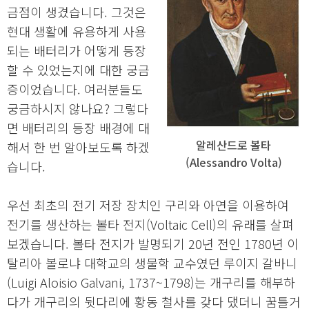
금점이 생겼습니다. 그것은
현대 생활에 유용하게 사용
되는 배터리가 어떻게 등장
할 수 있었는지에 대한 궁금
증이었습니다. 여러분들도
궁금하시지 않나요? 그렇다
면 배터리의 등장 배경에 대
알레산드로 볼타
해서 한 번 알아보도록 하겠
(Alessandro Volta)
습니다.
우선 최초의 전기 저장 장치인 구리와 아연을 이용하여
전기를 생산하는 볼타 전지(Voltaic Cell)의 유래를 살펴
보겠습니다. 볼타 전지가 발명되기 20년 전인 1780년 이
탈리아 볼로냐 대학교의 생물학 교수였던 루이지 갈바니
(Luigi Aloisio Galvani, 1737~1798)는 개구리를 해부하
다가 개구리의 뒷다리에 황동 철사를 갖다 댔더니 꿈틀거