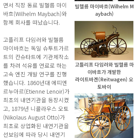
면서 직장 동료 빌헬름 마이
빌헬름 마이바흐(Wilhelm M
바흐(Wilhelm Maybach)와
aybach)
함께 회사를 떠났습니다.
고플리프 다임러와 빌헬름
마이바흐는 독일 슈투트가르
트의 칸슈타트에 기관제작소
고틀리프 다임러와 빌헬름 마
를 차려 석유를 연료로 하는
이바흐가 개발한
고속 엔진 개발 연구를 진행
라이트바겐(Reitwagen) 오
했습니다. 1860년대 에띠엔
토바이
르누아르(Etienne Lenoir)가
최초의 내연기관을 등장시켰
고, 1879년 니콜라우스 오토
(Nikolaus August Otto)가
최초로 상업화된 내연기관을
선보임에 따라 당시 내연기