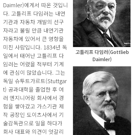
Daimler)에게서 따온 것입니
다. 고틀리프 다임러는 내연
기관과 자동차 개발의 선구
자라고 불릴 만큼 내연기관
자동차에 있어서 큰 영향을
미친 사람입니다. 1834년 독
고틀리프 다임러(Gottlieb
일에서 태어난 고틀리프 다
Daimler)
임러는 어렸을 적부터 기계
에 관심이 많았습니다. 그는
독일 슈투트가르트(Stuttgar
t) 공과대학을 졸업한 후 여
러 엔지니어링 회사에서 경
험을 쌓아갔고 가스기관 제
작 공장인 도이츠사에서 기
술감독관으로 일을 하다가
회사 대표와 의견이 엇갈리