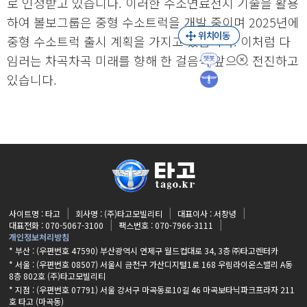
로 인정받고 있습니다. 이러한 수소연료전지 기술을 활용
하여 볼보그룹은 중형 수소트럭을 개발 중이며 2025년에
중형 수소트럭 출시 계획을 가지고 있습니다. 이처럼 다
임러는 차곡차곡 미래를 향해 한 걸음씩 앞으로 전진하고
있습니다.
사이트명 : 타고
회사명 : (주)타고모빌리티
대표이사 : 서창녕
대표전화 : 070-5067-3100
팩스번호 : 070-7966-3111
개인정보처리방침
* 부산 : (우편번호 47590) 부산광역시 연제구 월드컵대로 34, 3층 ㈜타고렌터카
* 서울 : (우편번호 08507) 서울시 금천구 가산디지털1로 168 우림라이온스밸리 A동
8층 802호 (주)타고모빌리티
* 지점 :
(우편번호 07791) 서울 강서구 마곡동로10길 46 마곡보타닉파크프라자 211
호 타고 (마곡동)