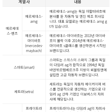
계열사
내용
메르세데스-amg는 독일 아팔터바흐에
메르세데스-
본사를 둔 자동차 및 엔진 제조 회사입
amg
니다. 대표 모델로는 메르세데스 amg g
t가 있습니다.
메르세데
스-벤츠
메르세데스-
메르세데스-마이바흐는 2013년 마이바
마이바흐
흐의 몰락 이후 2014년에 메르세데스-
(mercedes-
마이바흐 s클래스를 생산하면서 시작된
maybach)
브랜드입니다.
스마트는 스위스의 스와치 그룹과 독일
의 다임러 ag가 합작으로 1994년 독일
스마트(smart)
바덴뷔르템베르크주 지방의 뵈블링엔에
설립한 고급 자동차 브랜드입니다.
세트라는 독일의 자동차 메이커이며 버
스를 전문적으로 생산하는 기업으로 다
세트라(setra)
임러 ag 산하 기업인 이보버스의 자회
사에 해당됩니다.
프레이트라
프레이트라이너는 다임러 ag의 자회사