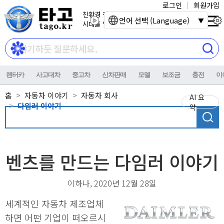
로그인
회원가입
친환경 전기자동차
언어 선택 (Language)
시대를 열어갑니다.
렌터카
사고대차
중고차
신차판매
모델
보조금
충전
이
홈
자동차 이야기
자동차 회사
AI 요
다임러 이야기
약
벤츠를 만드는 다임러 이야기
이하나, 2020년 12월 28일
세계적인 자동차 제조업체
하면 어떤 기업이 떠오르시