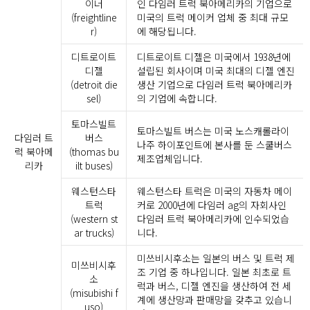
이너
인 다임러 트럭 북아메리카의 기업으로
(freightline
미국의 트럭 메이커 업체 중 최대 규모
r)
에 해당됩니다.
디트로이트
디트로이트 디젤은 미국에서 1938년에
디젤
설립된 회사이며 미국 최대의 디젤 엔진
(detroit die
생산 기업으로 다임러 트럭 북아메리카
sel)
의 기업에 속합니다.
토마스빌트
토마스빌트 버스는 미국 노스캐롤라이
다임러 트
버스
나주 하이포인트에 본사를 둔 스쿨버스
럭 북아메
(thomas bu
제조업체입니다.
리카
ilt buses)
웨스턴스타
웨스턴스타 트럭은 미국의 자동차 메이
트럭
커로 2000년에 다임러 ag의 자회사인
(western st
다임러 트럭 북아메리카에 인수되었습
ar trucks)
니다.
미쓰비시후소는 일본의 버스 및 트럭 제
미쓰비시후
조 기업 중 하나입니다. 일본 최초로 트
소
럭과 버스, 디젤 엔진을 생산하여 전 세
(misubishi f
계에 생산망과 판매망을 갖추고 있습니
uso)