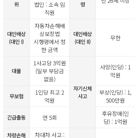
만 26세 이상
위
법인 : 소속 임
령
직원
자동차손해배
상보장법
대인배상
대인배상
무한
(대인 I)
시행령에서 정
(대인 II)
한 금액
1사고당
3
억원
사망(인당) : 1
대물
(일부 부담금
억원
없음)
자기신체
1인당 최고 2
부상(인당) : 1,
무보험
사고
억원
500만원
후유장애(인
긴급출동
연 5회
당) : 1억원
차대차 사고 :
차량손해