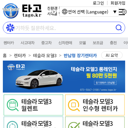
로그인
회원가입
친환경 전기자동차
언어 선택 (Language)
시대를 열어갑니다.
렌터카
사고대차
중고차
신차판매
모델
보조금
충전
이
홈
렌터카
테슬라 모델3
반납형 장기렌터카
AI 요약