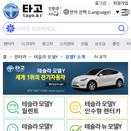
로그인
회원가입
친환경 전기자동차
언어 선택 (Language)
시대를 열어갑니다.
렌터카
사고대차
중고차
신차판매
모델
보조금
충전
이
홈
렌터카
테슬라 모델Y
모델Y 소개
AI 요약