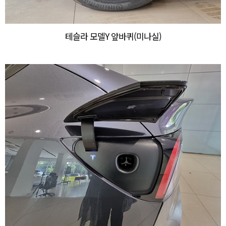
테슬라 모델Y 앞바퀴(미나실)