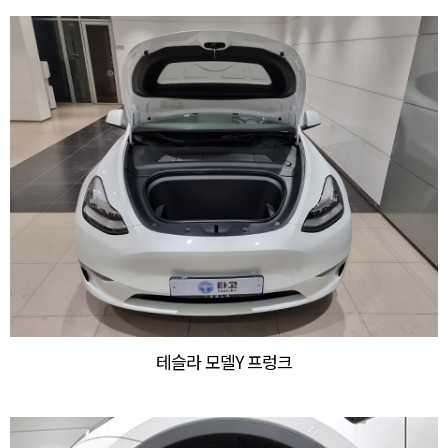
테슬라 모델Y 프렁크