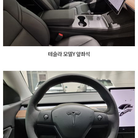
테슬라 모델Y 앞좌석