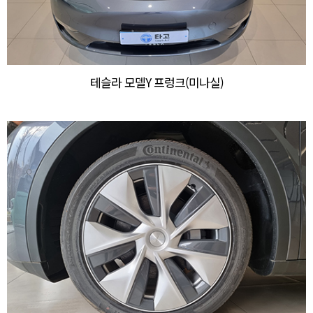
테슬라 모델Y 프렁크(미나실)