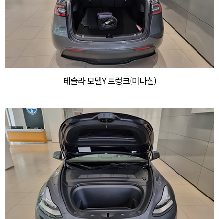
테슬라 모델Y 트렁크(미나실)