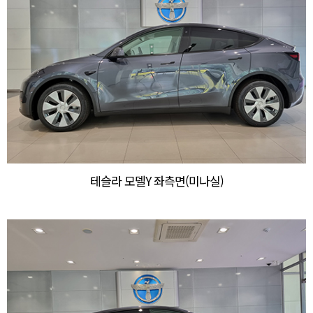
테슬라 모델Y 좌측면(미나실)