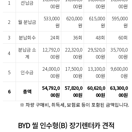
1
선납금
00원
00원
00원
00원
533,000
620,000
615,000
595,000
2
월 분납금
원
원
원
원
3
분납회수
24회
36회
48회
60회
분납금 소
12,792,0
22,320,0
29,520,0
35,700,0
4
계
00원
00원
00원
00원
24,000,0
17,500,0
13,100,0
9,600,00
5
인수금
00원
00원
00원
0원
54,792,0
57,820,0
60,620,0
63,300,0
6
총액
00원
00원
00원
00원
※ 차량 구매비, 취득세, 보험료 등이 포함된 금액입니다.
BYD 씰 인수형(B) 장기렌터카 견적