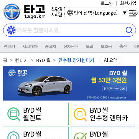
로그인
회원가입
친환경 전기자동차
언어 선택 (Language)
시대를 열어갑니다.
렌터카
사고대차
중고차
신차판매
모델
보조금
충전
이
홈
렌터카
BYD 씰
인수형 장기렌터카
AI 요약