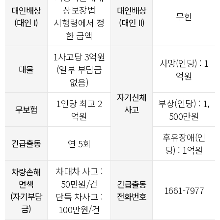
상보장법
대인배상
대인배상
무한
(대인 I)
시행령에서 정
(대인 II)
한 금액
1사고당
3
억원
사망(인당) : 1
대물
(일부 부담금
억원
없음)
자기신체
1인당 최고 2
부상(인당) : 1,
무보험
사고
억원
500만원
후유장애(인
긴급출동
연 5회
당) : 1억원
차대차 사고 :
차량손해
50만원/건
면책
긴급출동
1661-7977
(자기부담
단독 차사고 :
전화번호
금)
100만원/건