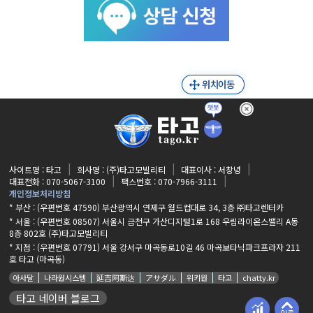
사이트명 : 타고
회사명 : (주)타고모빌리티
대표이사 : 서창녕
대표전화 : 070-5067-3100
팩스번호 : 070-7966-3111
개인정보처리방침
* 부산 : (우편번호 47590) 부산광역시 연제구 월드컵대로 34, 3층 ㈜타고렌터카
* 서울 : (우편번호 08507) 서울시 금천구 가산디지털1로 168 우림라이온스밸리 A동
8층 802호 (주)타고모빌리티
* 지점 :
(우편번호 07791) 서울 강서구 마곡동로10길 46 마곡보타닉파크프라자 211
호 타고 (마곡동)
아사달
나라원시스템
延吉阿斯达
アサダル
위키원
타고
chatty.kr
타고 네이버 블로그