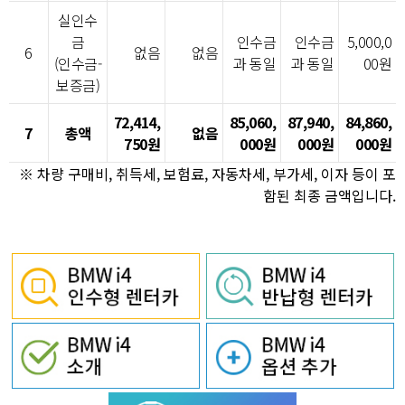
실인수
금
인수금
인수금
5,000,0
6
없음
없음
(인수금-
과 동일
과 동일
00원
보증금)
72,414,
85,060,
87,940,
84,860,
7
총액
없음
750원
000원
000원
000원
※ 차량 구매비, 취득세, 보험료, 자동차세, 부가세, 이자 등이 포
함된 최종 금액입니다.