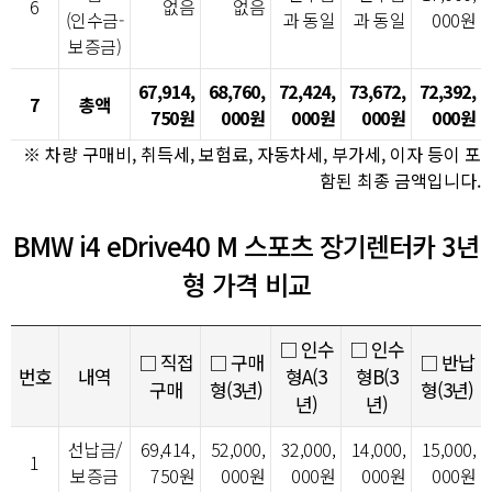
6
없음
없음
(인수금-
과 동일
과 동일
000원
보증금)
67,914,
68,760,
72,424,
73,672,
72,392,
7
총액
750원
000원
000원
000원
000원
※ 차량 구매비, 취득세, 보험료, 자동차세, 부가세, 이자 등이 포
함된 최종 금액입니다.
BMW i4 eDrive40 M 스포츠 장기렌터카 3년
형 가격 비교
□ 인수
□ 인수
□ 직접
□ 구매
□ 반납
번호
내역
형A(3
형B(3
구매
형(3년)
형(3년)
년)
년)
선납금/
69,414,
52,000,
32,000,
14,000,
15,000,
1
보증금
750원
000원
000원
000원
000원