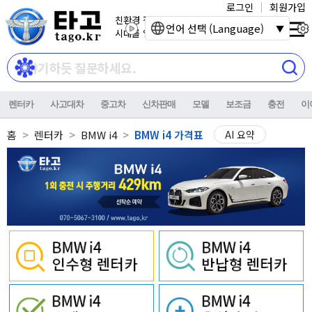
로그인
회원가입
친환경 전기자동차
언어 선택 (Language)
시대를 열어갑니다.
렌터카
사고대차
중고차
신차판매
모델
보조금
충전
이
홈
렌터카
BMW i4
BMW i4 가격표
AI 요약