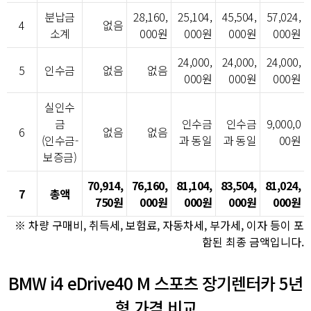
분납금
28,160,
25,104,
45,504,
57,024,
4
없음
소계
000원
000원
000원
000원
24,000,
24,000,
24,000,
5
인수금
없음
없음
000원
000원
000원
실인수
금
인수금
인수금
9,000,0
6
없음
없음
(인수금-
과 동일
과 동일
00원
보증금)
70,914,
76,160,
81,104,
83,504,
81,024,
7
총액
750원
000원
000원
000원
000원
※ 차량 구매비, 취득세, 보험료, 자동차세, 부가세, 이자 등이 포
함된 최종 금액입니다.
BMW i4 eDrive40 M 스포츠 장기렌터카 5년
형 가격 비교