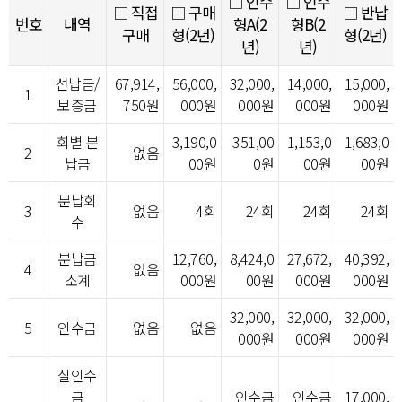
□ 인수
□ 인수
□ 직접
□ 구매
□ 반납
번호
내역
형A(2
형B(2
구매
형(2년)
형(2년)
년)
년)
선납금/
67,914,
56,000,
32,000,
14,000,
15,000,
1
보증금
750원
000원
000원
000원
000원
회별 분
3,190,0
351,00
1,153,0
1,683,0
2
없음
납금
00원
0원
00원
00원
분납회
3
없음
4회
24회
24회
24회
수
분납금
12,760,
8,424,0
27,672,
40,392,
4
없음
소계
000원
00원
000원
000원
32,000,
32,000,
32,000,
5
인수금
없음
없음
000원
000원
000원
실인수
금
인수금
인수금
17,000,