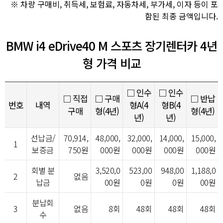
※ 차량 구매비, 취득세, 보험료, 자동차세, 부가세, 이자 등이 포
함된 최종 금액입니다.
BMW i4 eDrive40 M 스포츠 장기렌터카 4년
형 가격 비교
□ 인수
□ 인수
□ 직접
□ 구매
□ 반납
번호
내역
형A(4
형B(4
구매
형(4년)
형(4년)
년)
년)
선납금/
70,914,
48,000,
32,000,
14,000,
15,000,
1
보증금
750원
000원
000원
000원
000원
회별 분
3,520,0
523,00
948,00
1,188,0
2
없음
납금
00원
0원
0원
00원
분납회
3
없음
8회
48회
48회
48회
수