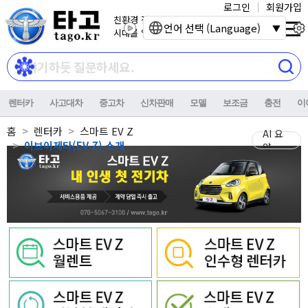
로그인
회원가입
친환경 전기자동차
언어 선택 (Language)
시대를 열어갑니다.
렌터카
사고대차
중고차
신차판매
모델
보조금
충전
이
홈
렌터카
스마트 EV Z
AI 요
이브이제타(EV Z) 소개
약