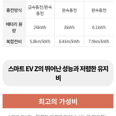
급속충전/완속
충전방식
완속충전
완속충전
충전
배터리 용
26kWh
8kWh
6.1kWh
량
복합전비
5.8km/kWh
6.4km/kWh
7.9km/kWh
스마트 EV Z의 뛰어난 성능과 저렴한 유지
비
최고의 가성비