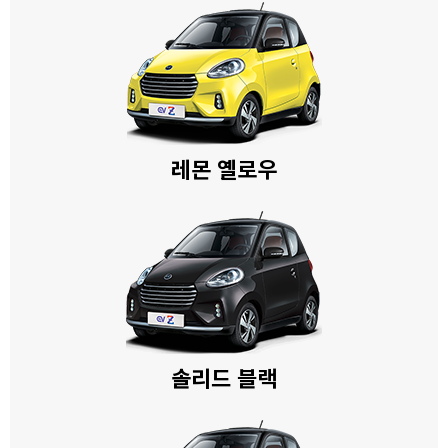
레몬 옐로우
솔리드 블랙