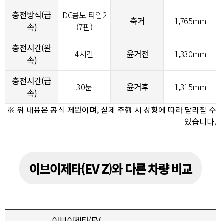
충전방식(급
DC콤보 타입2
축거
1,765mm
속)
(7핀)
충전시간(완
윤거전
4시간
1,330mm
속)
충전시간(급
윤거후
30분
1,315mm
속)
※ 위 내용은 공식 제원이며, 실제 주행 시 상황에 따라 달라질 수
있습니다.
이브이제타(EV Z)와 다른 차량 비교
이브이제타(EV