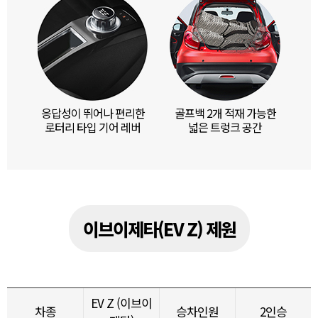
응답성이 뛰어나 편리한
골프백 2개 적재 가능한
로터리 타입 기어 레버
넓은 트렁크 공간
이브이제타(EV Z) 제원
EV Z (이브이
차종
승차인원
2인승