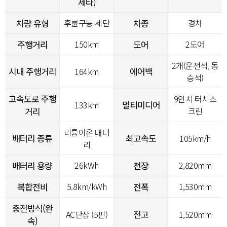
제타)
차량 유형
후륜구동 세단
차종
경차
주행거리
150km
도어
2도어
2개(운전석, 동
시내 주행거리
에어백
164km
승석)
고속도로 주행
9인치 터치스
멀티미디어
133km
거리
크린
리튬이온 배터
배터리 종류
최고속도
105km/h
리
배터리 용량
26kWh
전장
2,820mm
복합전비
5.8km/kWh
전폭
1,530mm
충전방식(완
전고
AC단상 (5핀)
1,520mm
속)