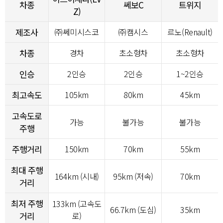
차종
쎄보C
트위지
Z)
제조사
㈜쎄미시스코
㈜캠시스
르노(Renault)
차종
경차
초소형차
초소형차
인승
2인승
2인승
1~2인승
최고속도
105km
80km
45km
고속도로
가능
불가능
불가능
주행
주행거리
150km
70km
55km
최대 주행
164km (시내)
95km (저속)
70km
거리
최저 주행
133km (고속도
66.7km (도심)
35km
거리
로)