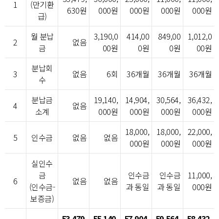
1
(만기환
630원
000원
000원
000원
000원
급)
월 분납
3,190,0
414,00
849,00
1,012,0
2
없음
금
00원
0원
0원
00원
분납회
3
없음
6회
36개월
36개월
36개월
수
분납금
19,140,
14,904,
30,564,
36,432,
4
없음
소계
000원
000원
000원
000원
18,000,
18,000,
22,000,
5
인수금
없음
없음
000원
000원
000원
실인수
금
인수금
인수금
11,000,
6
없음
없음
(인수금-
과 동일
과 동일
000원
보증금)
53,479,
55,140,
57,904,
59,564,
58,432,