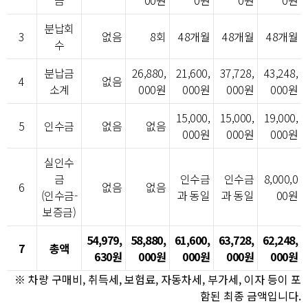
분납회
3
없음
8회
48개월
48개월
48개월
수
분납금
26,880,
21,600,
37,728,
43,248,
4
없음
소계
000원
000원
000원
000원
15,000,
15,000,
19,000,
5
인수금
없음
없음
000원
000원
000원
실인수
금
인수금
인수금
8,000,0
6
없음
없음
(인수금-
과 동일
과 동일
00원
보증금)
54,979,
58,880,
61,600,
63,728,
62,248,
7
총액
630원
000원
000원
000원
000원
※ 차량 구매비, 취득세, 보험료, 자동차세, 부가세, 이자 등이 포
함된 최종 금액입니다.