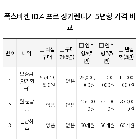
폭스바겐 ID.4 프로 장기렌터카 5년형 가격 비
교
□ 인수
□ 인수
□ 직접
□ 구매
□ 반납
번호
내역
형A(5
형B(5
구매
형(5년)
형(5년)
년)
년)
보증금
56,479,
25,000,
11,000,
11,000,
1
(만기환
없음
630원
000원
000원
000원
급)
월 분납
454,00
731,00
830,00
2
없음
없음
금
0원
0원
0원
분납회
3
없음
없음
60개월
60개월
60개월
수