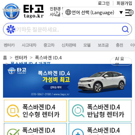
로그인
회원가입
친환경 전기자동차
언어 선택 (Language)
시대를 열어갑니다.
렌터카
사고대차
중고차
신차판매
모델
보조금
충전
이
홈
렌터카
폭스바겐 ID.4
AI 요
폭스바겐 ID.4 가격표
약