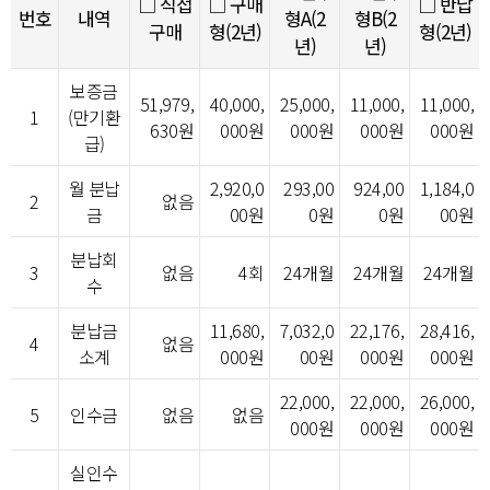
□ 직접
□ 구매
□ 반납
번호
내역
형A(2
형B(2
구매
형(2년)
형(2년)
년)
년)
보증금
51,979,
40,000,
25,000,
11,000,
11,000,
1
(만기환
630원
000원
000원
000원
000원
급)
월 분납
2,920,0
293,00
924,00
1,184,0
2
없음
금
00원
0원
0원
00원
분납회
3
없음
4회
24개월
24개월
24개월
수
분납금
11,680,
7,032,0
22,176,
28,416,
4
없음
소계
000원
00원
000원
000원
22,000,
22,000,
26,000,
5
인수금
없음
없음
000원
000원
000원
실인수