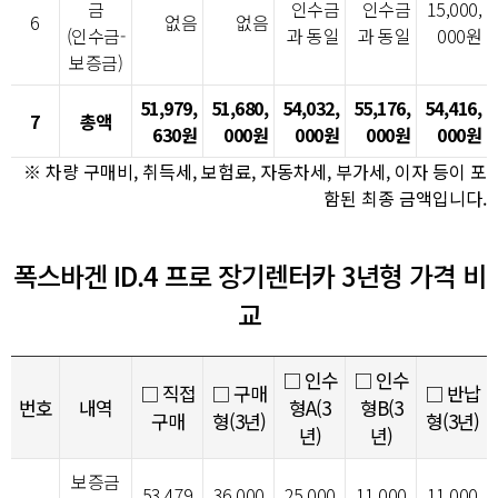
금
인수금
인수금
15,000,
6
없음
없음
(인수금-
과 동일
과 동일
000원
보증금)
51,979,
51,680,
54,032,
55,176,
54,416,
7
총액
630원
000원
000원
000원
000원
※ 차량 구매비, 취득세, 보험료, 자동차세, 부가세, 이자 등이 포
함된 최종 금액입니다.
폭스바겐 ID.4 프로 장기렌터카 3년형 가격 비
교
□ 인수
□ 인수
□ 직접
□ 구매
□ 반납
번호
내역
형A(3
형B(3
구매
형(3년)
형(3년)
년)
년)
보증금
53,479,
36,000,
25,000,
11,000,
11,000,