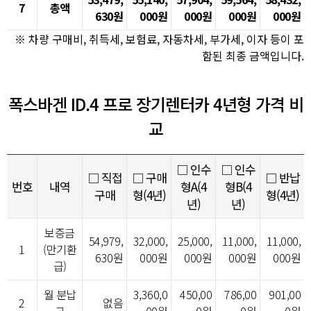
7
총액
630원
000원
000원
000원
000원
※ 차량 구매비, 취득세, 보험료, 자동차세, 부가세, 이자 등이 포
함된 최종 금액입니다.
폭스바겐 ID.4 프로 장기렌터카 4년형 가격 비
교
□ 인수
□ 인수
□ 직접
□ 구매
□ 반납
번호
내역
형A(4
형B(4
구매
형(4년)
형(4년)
년)
년)
보증금
54,979,
32,000,
25,000,
11,000,
11,000,
1
(만기환
630원
000원
000원
000원
000원
급)
월 분납
3,360,0
450,00
786,00
901,00
2
없음
금
00원
0원
0원
0원