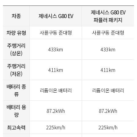
제네시스 G80 EV
차종
제네시스 G80 EV
파퓰러 패키지
차량 유형
사륜구동 준대형
사륜구동 준대형
주행거리
433km
433km
(상온)
주행거리
411km
411km
(저온)
배터리 종
리튬이온 배터리
리튬이온 배터리
류
배터리 용
87.2kWh
87.2kWh
량
최고속력
225km/h
225km/h