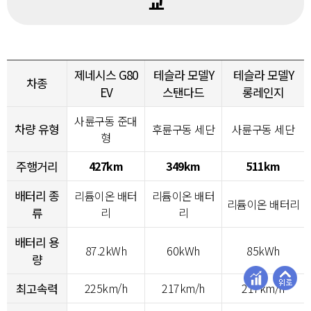
교
제네시스 G80
테슬라 모델Y
테슬라 모델Y
차종
EV
스탠다드
롱레인지
사륜구동 준대
차량 유형
후륜구동 세단
사륜구동 세단
형
주행거리
427km
349km
511km
배터리 종
리튬이온 배터
리튬이온 배터
리튬이온 배터리
류
리
리
배터리 용
87.2kWh
60kWh
85kWh
량
최고속력
225km/h
217km/h
217km/h