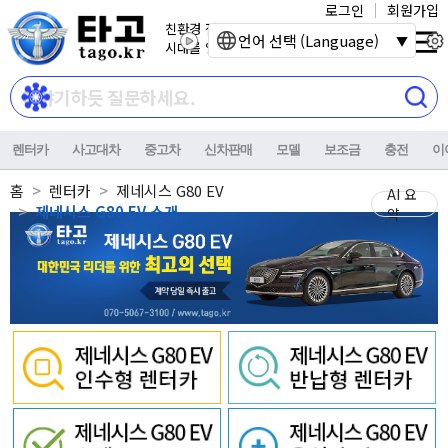
로그인
회원가입
친환경 전기자동차
언어 선택 (Language)
시대를 열어갑니다.
렌터카
사고대차
중고차
신차판매
모델
보조금
충전
이
홈
렌터카
제네시스 G80 EV
AI 요
제네시스 G80 EV 소개
약