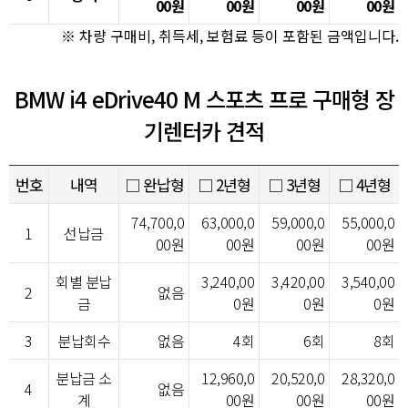
00원
00원
00원
00원
※ 차량 구매비, 취득세, 보험료 등이 포함된 금액입니다.
BMW i4 eDrive40 M 스포츠 프로 구매형 장
기렌터카 견적
번호
내역
□ 완납형
□ 2년형
□ 3년형
□ 4년형
74,700,0
63,000,0
59,000,0
55,000,0
1
선납금
00원
00원
00원
00원
회별 분납
3,240,00
3,420,00
3,540,00
2
없음
금
0원
0원
0원
3
분납회수
없음
4회
6회
8회
분납금 소
12,960,0
20,520,0
28,320,0
4
없음
계
00원
00원
00원