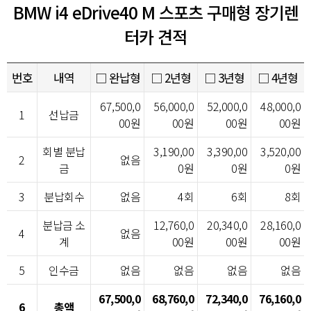
BMW i4 eDrive40 M 스포츠 구매형 장기렌
터카 견적
번호
내역
□ 완납형
□ 2년형
□ 3년형
□ 4년형
67,500,0
56,000,0
52,000,0
48,000,0
1
선납금
00원
00원
00원
00원
회별 분납
3,190,00
3,390,00
3,520,00
2
없음
금
0원
0원
0원
3
분납회수
없음
4회
6회
8회
분납금 소
12,760,0
20,340,0
28,160,0
4
없음
계
00원
00원
00원
5
인수금
없음
없음
없음
없음
67,500,0
68,760,0
72,340,0
76,160,0
6
총액