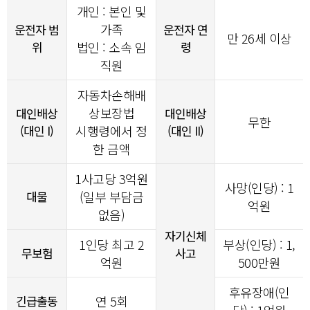
개인 : 본인 및
가족
운전자 범
운전자 연
만 26세 이상
위
법인 : 소속 임
령
직원
자동차손해배
상보장법
대인배상
대인배상
무한
(대인 I)
시행령에서 정
(대인 II)
한 금액
1사고당
3
억원
사망(인당) : 1
대물
(일부 부담금
억원
없음)
자기신체
1인당 최고 2
부상(인당) : 1,
무보험
사고
억원
500만원
후유장애(인
긴급출동
연 5회