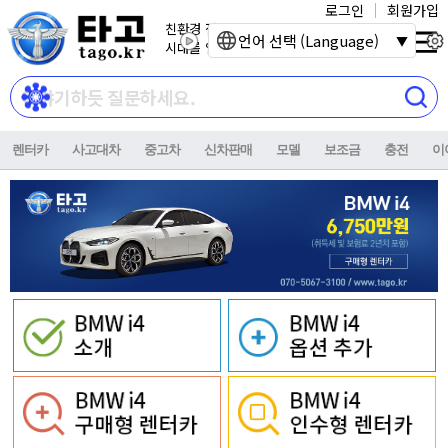
로그인
회원가입
친환경 전기자동차
언어 선택 (Language)
시대를 열어갑니다.
렌터카
사고대차
중고차
신차판매
모델
보조금
충전
이