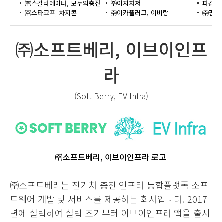
㈜스칼라데이터, 모두의충전
㈜이지차저
파킹클
㈜스타코프, 차지콘
㈜이카플러그, 이비랑
㈜펌프
㈜소프트베리, 이브이인프
라
(Soft Berry, EV Infra)
㈜소프트베리, 이브이인프라 로고
㈜소프트베리는 전기차 충전 인프라 통합플랫폼 소프
트웨어 개발 및 서비스를 제공하는 회사입니다. 2017
년에 설립하여 설립 초기부터 이브이인프라 앱을 출시