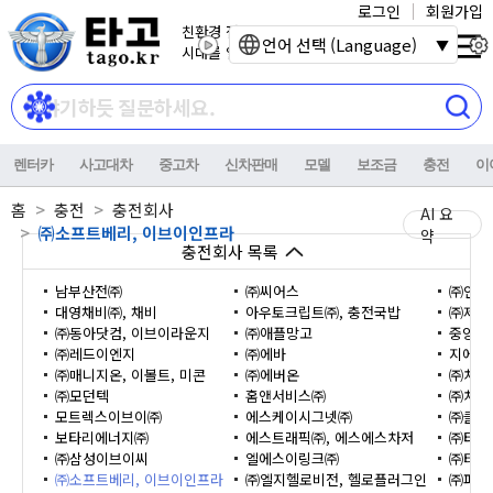
로그인
회원가입
친환경 전기자동차
언어 선택 (Language)
시대를 열어갑니다.
렌터카
사고대차
중고차
신차판매
모델
보조금
충전
이
홈
충전
충전회사
AI 요
㈜소프트베리, 이브이인프라
약
충전회사 목록
남부산전㈜
㈜씨어스
㈜인피
대영채비㈜, 채비
아우토크립트㈜, 충전국밥
㈜제주
㈜동아닷컴, 이브이라운지
㈜애플망고
중앙제
㈜레드이엔지
㈜에바
지에스
㈜매니지온, 이볼트, 미콘
㈜에버온
㈜차지
㈜모던텍
홈앤서비스㈜
㈜차지
모트렉스이브이㈜
에스케이시그넷㈜
㈜클린
보타리에너지㈜
에스트래픽㈜, 에스에스차저
㈜타디
㈜삼성이브이씨
엘에스이링크㈜
㈜티비
㈜소프트베리, 이브이인프라
㈜엘지헬로비전, 헬로플러그인
㈜파워