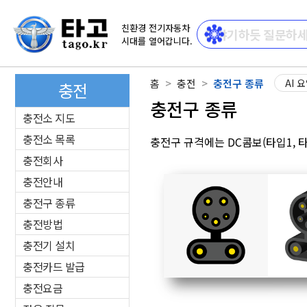
친환경 전기자동차
시대를 열어갑니다.
홈
충전
충전구 종류
AI 
충전
충전구 종류
충전소 지도
충전소 목록
충전구 규격에는 DC콤보(타입1, 타입
충전회사
충전안내
충전구 종류
충전방법
충전기 설치
충전카드 발급
충전요금