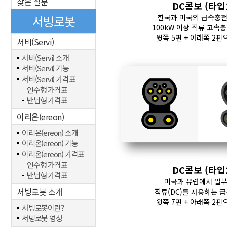
잦은 질문
DC콤보 (타입
서빙로봇
한국과 미국의 급속충전
100kW 이상 직류 고속
윗쪽 5핀 + 아래쪽 2핀
서비(Servi)
서비(Servi) 소개
서비(Servi) 기능
서비(Servi) 가격표
인수형 가격표
반납형 가격표
이리온(ereon)
이리온(ereon) 소개
이리온(ereon) 기능
이리온(ereon) 가격표
인수형 가격표
DC콤보 (타입
반납형 가격표
미국과 유럽에서 일부
서빙로봇 소개
직류(DC)를 사용하는 
윗쪽 7핀 + 아래쪽 2핀
서빙로봇이란?
서빙로봇 영상