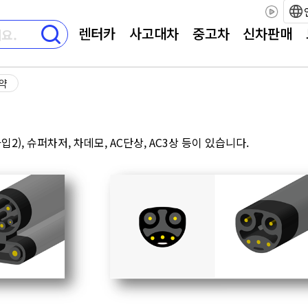
렌터카
사고대차
중고차
신차판매
요약
2), 슈퍼차저, 차데모, AC단상, AC3상 등이 있습니다.