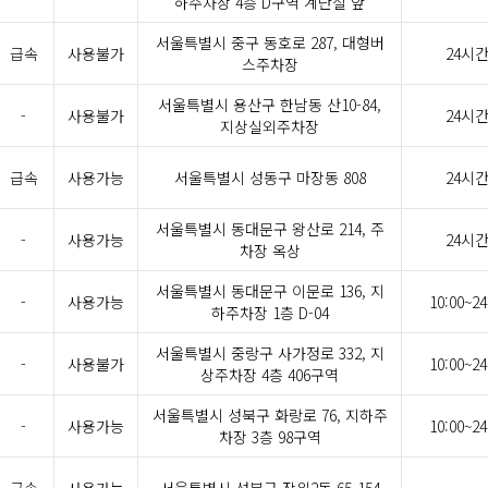
하주차장 4층 D구역 계단실 앞
서울특별시 중구 동호로 287, 대형버
급속
사용불가
24시
스주차장
서울특별시 용산구 한남동 산10-84,
-
사용불가
24시
지상실외주차장
급속
사용가능
서울특별시 성동구 마장동 808
24시
서울특별시 동대문구 왕산로 214, 주
-
사용가능
24시
차장 옥상
서울특별시 동대문구 이문로 136, 지
-
사용가능
10:00~24
하주차장 1층 D-04
서울특별시 중랑구 사가정로 332, 지
-
사용불가
10:00~24
상주차장 4층 406구역
서울특별시 성북구 화랑로 76, 지하주
-
사용가능
10:00~24
차장 3층 98구역