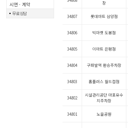
34808
장
시연ㆍ계약
무료상담
34807
롯데마트 삼양점
34806
빅마켓 도봉점
34805
이마트 은평점
34804
구파발역 환승주차장
34803
홈플러스 월드컵점
시설관리공단 마포유수
34802
지주차장
34801
노을공원