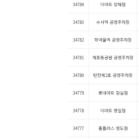
34784
이마트 양재점
34783
수서역 공영주차장
34782
학여울역 공영주차장
34781
개포동공원 공영주차장
34780
탄천제2호 공영주차장
34779
롯데마트 잠실점
34778
이마트 명일점
34777
홈플러스 영도점