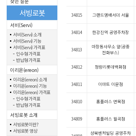
잦은 질문
서빙로봇
34815
그랜드앰배서더 서울
서비(Servi)
34814
한강진역 공영주차장
서비(Servi) 소개
서비(Servi) 기능
마장동사무소 앞(공중
서비(Servi) 가격표
34813
전화부스)
인수형 가격표
반납형 가격표
34812
청량리롯데백화점
이리온(ereon)
이리온(ereon) 소개
34811
이마트 이문점
이리온(ereon) 기능
이리온(ereon) 가격표
인수형 가격표
34810
홈플러스 면목점
반납형 가격표
서빙로봇 소개
34809
홈플러스 월곡점
서빙로봇이란?
서빙로봇 영상
성북벤처빌딩 공영주차