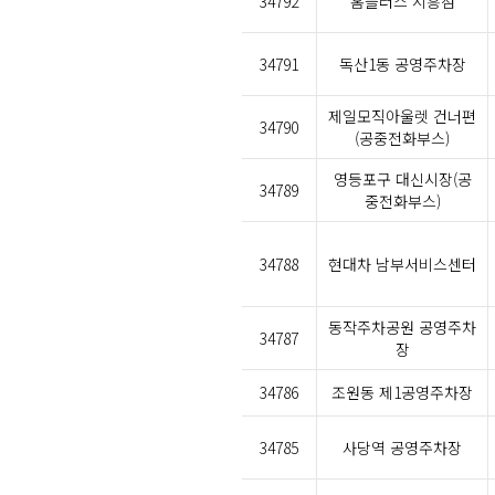
34792
홈플러스 시흥점
34791
독산1동 공영주차장
제일모직아울렛 건너편
34790
(공중전화부스)
영등포구 대신시장(공
34789
중전화부스)
34788
현대차 남부서비스센터
동작주차공원 공영주차
34787
장
34786
조원동 제1공영주차장
34785
사당역 공영주차장