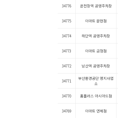
34776
온천장역 공영주차장
34775
이마트 문현점
34774
하단역 공영주차장
34773
이마트 금정점
34772
남산역 공영주차장
부산환경공단 명지사업
34771
소
34770
홈플러스 아시아드점
34769
이마트 연제점