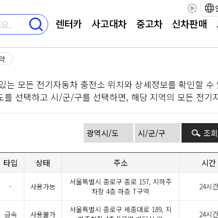
렌터카
사고대차
중고차
신차판매
요약
있는 모든 전기자동차 충전소 위치와 상세정보를 확인할 수 
를 선택하고 시/군/구를 선택하면, 해당 지역의 모든 전기자
조회
타입
상태
주소
시간
서울특별시 종로구 종로 157, 지하주
-
사용가능
24시
차장 4층 하층 T구역
서울특별시 종로구 세종대로 189, 지
급속
사용불가
24시