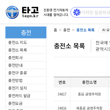
친환경 전기자동차
시대를 열어갑니다.
홈
충전
충전소 목록
AI 
충전
충전소 지도
전국에 
충전소 목록
광역시도
충전소 목록
충전회사
충전안내
충전구 종류
충전방법
번호
충전소명
충전기 설치
34817
종묘 공영주차장
충전카드 발급
충전요금
34816
세종로 공영주차장