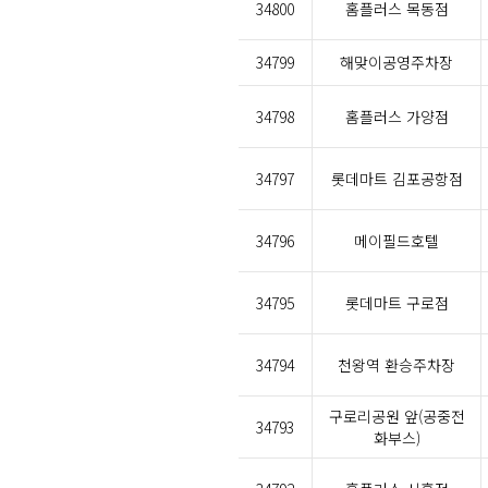
34800
홈플러스 목동점
34799
해맞이공영주차장
34798
홈플러스 가양점
34797
롯데마트 김포공항점
34796
메이필드호텔
34795
롯데마트 구로점
34794
천왕역 환승주차장
구로리공원 앞(공중전
34793
화부스)