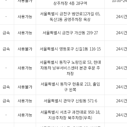
-
사용불가
10:00~24
상주차장 4층 28구역
서울특별시 금천구 범안로12가길 65,
-
사용가능
24시
독산1동 공영주차장 옥상
급속
사용가능
서울특별시 금천구 가산동 239-27
24시
급속
사용불가
서울특별시 영등포구 신길1동 116-15
24시
서울특별시 동작구 노량진로 53, 현대
-
사용가능
자동차 남부서비스센터 본관 후문 주
24시
차장
서울특별시 동작구 현충로 213, 출입
급속
사용불가
24시
구 왼쪽
급속
사용가능
서울특별시 관악구 신림동 571-6
24시
서울특별시 서초구 과천대로 950-18,
-
사용가능
24시
지상주차장 북주차장(우측)