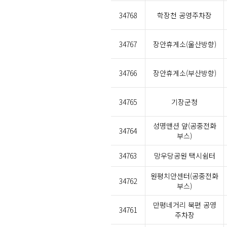
34768
학장천 공영주차장
34767
장안휴게소(울산방향)
34766
장안휴게소(부산방향)
34765
기장군청
성명맨션 앞(공중전화
34764
부스)
34763
망우당공원 택시쉼터
원평치안센터(공중전화
34762
부스)
만평네거리 북편 공영
34761
주차장