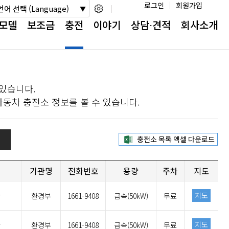
로그인
회원가입
언어 선택 (Language)
모델
보조금
충전
이야기
상담⋅견적
회사소개
있습니다.
동차 충전소 정보를 볼 수 있습니다.
기관명
전화번호
용량
주차
지도
지도
간
환경부
1661-9408
급속(50kW)
무료
지도
간
환경부
1661-9408
급속(50kW)
무료