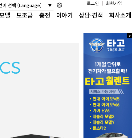
로그인
회원가입
언어 선택 (Language)
모델
보조금
충전
이야기
상담⋅견적
회사소개
x
x
닫
닫
기
기