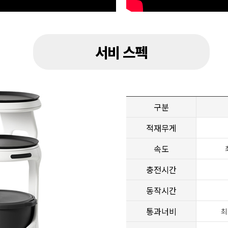
서비 스펙
구분
적재무게
속도
충전시간
동작시간
통과너비
최