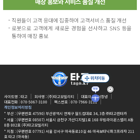
매장 홍보와 서비스 품질 개선
직원들이 고객 응대에 집중하여
고객서비스 품질 개선
로봇으로 고객에게 새로운 경험을 선사하고 SNS 등을
통하여 매장 홍보
사이트명 : 타고
회사명 : (주)타고모빌리티
대표이사 : 서창녕
대표전화 : 070-5067-3100
팩스번호 : 070-7966-3111
개인정보처리방침
* 부산 : (우편번호 47590) 부산광역시 연제구 월드컵대로 34, 3층 ㈜타고렌터카
* 서울 : (우편번호 08507) 서울시 금천구 가산디지털1로 168 우림라이온스밸리 A동
8층 802호 (주)타고모빌리티
* 지점 :
(우편번호 07791) 서울 강서구 마곡동로10길 46 마곡보타닉파크프라자 211
호 타고 (마곡동)