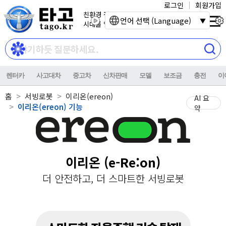
로그인
회원가입
친환경 전기자동차
언어 선택 (Language)
시대를 열어갑니다.
렌터카
사고대차
중고차
신차판매
모델
보조금
충전
이
홈
서빙로봇
이리온(ereon)
AI 요
이리온(ereon) 기능
약
이리온 (e-Re:on)
더 안전하고, 더 스마트한 서빙로봇