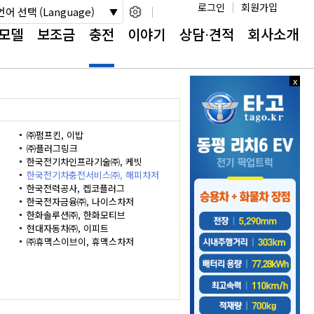
로그인
회원가입
언어 선택 (Language)
모델
보조금
충전
이야기
상담⋅견적
회사소개
x
x
닫
닫
기
기
㈜펌프킨, 이밥
㈜플러그링크
한국전기차인프라기술㈜, 케빗
한국전기차충전서비스㈜, 해피차저
한국전력공사, 켑코플러그
한국전자금융㈜, 나이스차저
한화솔루션㈜, 한화모티브
현대자동차㈜, 이피트
㈜휴맥스이브이, 휴맥스차저