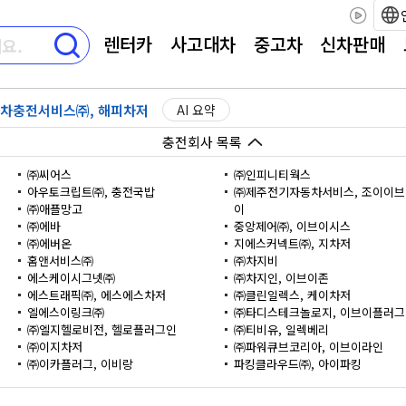
렌터카
사고대차
중고차
신차판매
차충전서비스㈜, 해피차저
AI 요약
충전회사 목록
㈜씨어스
㈜인피니티웍스
아우토크립트㈜, 충전국밥
㈜제주전기자동차서비스, 조이이브
㈜애플망고
이
㈜에바
중앙제어㈜, 이브이시스
㈜에버온
지에스커넥트㈜, 지차저
홈앤서비스㈜
㈜차지비
에스케이시그넷㈜
㈜차지인, 이브이존
에스트래픽㈜, 에스에스차저
㈜클린일렉스, 케이차저
엘에스이링크㈜
㈜타디스테크놀로지, 이브이플러그
㈜엘지헬로비전, 헬로플러그인
㈜티비유, 일렉베리
㈜이지차저
㈜파워큐브코리아, 이브이라인
㈜이카플러그, 이비랑
파킹클라우드㈜, 아이파킹