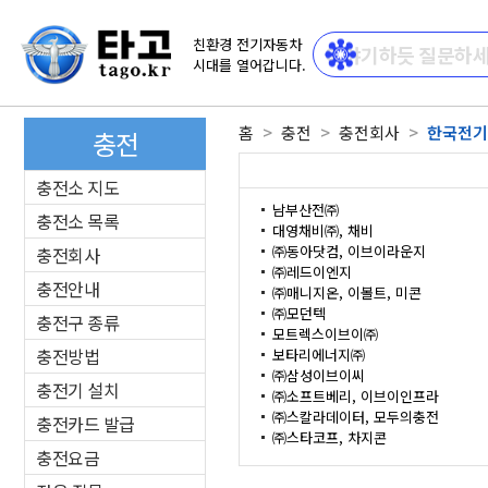
친환경 전기자동차
시대를 열어갑니다.
홈
충전
충전회사
한국전기
충전
충전소 지도
남부산전㈜
충전소 목록
대영채비㈜, 채비
㈜동아닷컴, 이브이라운지
충전회사
㈜레드이엔지
충전안내
㈜매니지온, 이볼트, 미콘
㈜모던텍
충전구 종류
모트렉스이브이㈜
충전방법
보타리에너지㈜
㈜삼성이브이씨
충전기 설치
㈜소프트베리, 이브이인프라
㈜스칼라데이터, 모두의충전
충전카드 발급
㈜스타코프, 차지콘
충전요금