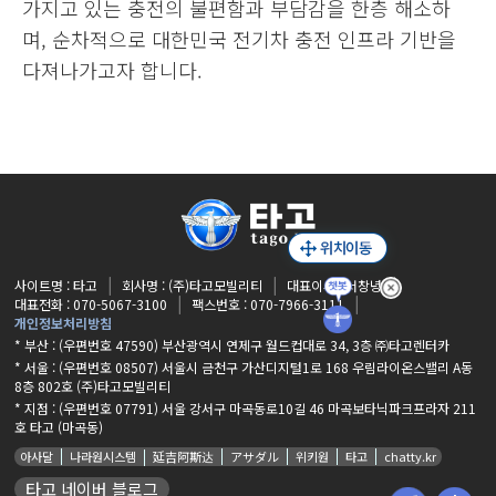
가지고 있는 충전의 불편함과 부담감을 한층 해소하
며, 순차적으로 대한민국 전기차 충전 인프라 기반을
다져나가고자 합니다.
사이트명 : 타고
회사명 : (주)타고모빌리티
대표이사 : 서창녕
대표전화 : 070-5067-3100
팩스번호 : 070-7966-3111
개인정보처리방침
* 부산 : (우편번호 47590) 부산광역시 연제구 월드컵대로 34, 3층 ㈜타고렌터카
* 서울 : (우편번호 08507) 서울시 금천구 가산디지털1로 168 우림라이온스밸리 A동
8층 802호 (주)타고모빌리티
* 지점 :
(우편번호 07791) 서울 강서구 마곡동로10길 46 마곡보타닉파크프라자 211
호 타고 (마곡동)
아사달
나라원시스템
延吉阿斯达
アサダル
위키원
타고
chatty.kr
타고 네이버 블로그