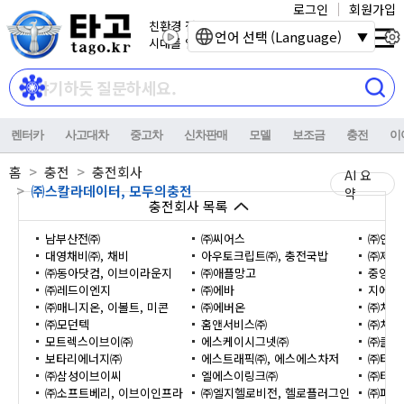
로그인
회원가입
친환경 전기자동차
언어 선택 (Language)
시대를 열어갑니다.
렌터카
사고대차
중고차
신차판매
모델
보조금
충전
이
홈
충전
충전회사
AI 요
㈜스칼라데이터, 모두의충전
약
충전회사 목록
남부산전㈜
㈜씨어스
㈜인피
대영채비㈜, 채비
아우토크립트㈜, 충전국밥
㈜제주
㈜동아닷컴, 이브이라운지
㈜애플망고
중앙제
㈜레드이엔지
㈜에바
지에스
㈜매니지온, 이볼트, 미콘
㈜에버온
㈜차지
㈜모던텍
홈앤서비스㈜
㈜차지
모트렉스이브이㈜
에스케이시그넷㈜
㈜클린
보타리에너지㈜
에스트래픽㈜, 에스에스차저
㈜타디
㈜삼성이브이씨
엘에스이링크㈜
㈜티비
㈜소프트베리, 이브이인프라
㈜엘지헬로비전, 헬로플러그인
㈜파워