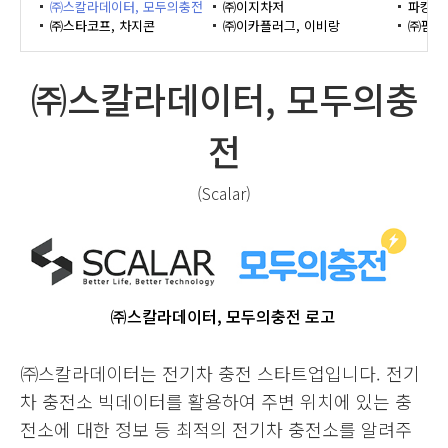
㈜스칼라데이터, 모두의충전
㈜이지차저
파킹클
㈜스타코프, 차지콘
㈜이카플러그, 이비랑
㈜펌프
㈜스칼라데이터, 모두의충
전
(Scalar)
㈜스칼라데이터, 모두의충전 로고
㈜스칼라데이터는 전기차 충전 스타트업입니다. 전기
차 충전소 빅데이터를 활용하여 주변 위치에 있는 충
전소에 대한 정보 등 최적의 전기차 충전소를 알려주