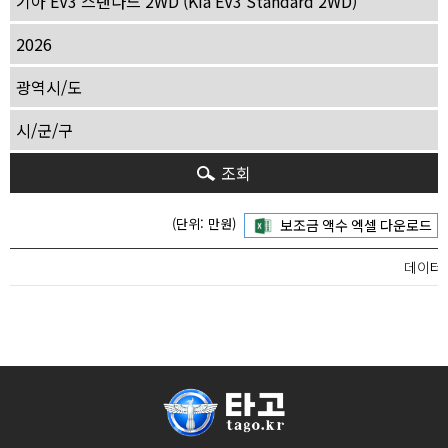
조회
(단위: 만원)
데이터