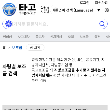
로그인
회원가입
친환경 전기자동차
언어 선택 (Language)
시대를 열어갑니다.
렌터카
사고대차
중고차
신차판매
모델
보조금
충전
이
홈
보조금
AI 요약
중앙행정기관을 제외한 개인, 법인, 공공기관, 지
방자치단체, 지방공기업 등
차량별 보조
국고보조금 외
지방보조금을 추가로 지원하는 지
금 검색
방자치단체
는 관할 자치단체 내 거주 등 자격조건
부여 가능