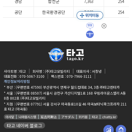
경남
합천군
7,363
254
공단
한국환경공단
7,363
254
사이트명 : 타고
회사명 : (주)타고모빌리티
대표이사 : 서창녕
대표전화 : 070-5067-3100
팩스번호 : 070-7966-3111
개인정보처리방침
* 부산 : (우편번호 47590) 부산광역시 연제구 월드컵대로 34, 3층 ㈜타고렌터카
* 서울 : (우편번호 08507) 서울시 금천구 가산디지털1로 168 우림라이온스밸리 A동
8층 802호 (주)타고모빌리티
* 지점 :
(우편번호 07791) 서울 강서구 마곡동로10길 46 마곡보타닉파크프라자 211
호 타고 (마곡동)
아사달
나라원시스템
延吉阿斯达
アサダル
위키원
타고
chatty.kr
타고 네이버 블로그