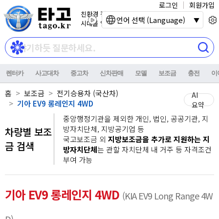
로그인
회원가입
친환경 전기자동차
언어 선택 (Language)
시대를 열어갑니다.
렌터카
사고대차
중고차
신차판매
모델
보조금
충전
이
홈
보조금
전기승용차 (국산차)
AI
기아 EV9 롱레인지 4WD
요약
중앙행정기관을 제외한 개인, 법인, 공공기관, 지
방자치단체, 지방공기업 등
차량별 보조
국고보조금 외
지방보조금을 추가로 지원하는 지
금 검색
방자치단체
는 관할 자치단체 내 거주 등 자격조건
부여 가능
기아 EV9 롱레인지 4WD
(KIA EV9 Long Range 4W