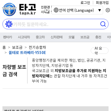
로그인
회원가입
친환경 전기자동차
언어 선택 (Language)
시대를 열어갑니다.
렌터카
사고대차
중고차
신차판매
모델
보조금
충전
이
홈
보조금
전기승합차
AI 요
쏠테로 트라베리-Y550E
약
중앙행정기관을 제외한 개인, 법인, 공공기관, 지
방자치단체, 지방공기업 등
차량별 보조
국고보조금 외
지방보조금을 추가로 지원하는 지
금 검색
방자치단체
는 관할 자치단체 내 거주 등 자격조건
부여 가능