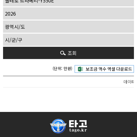
조회
(단위: 만원)
데이터