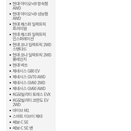
현대 아이오닉9 항속형
AWD
현대 아이오닉9 성능형
AWD
현대 캐스퍼 일렉트릭
프리미엄
현대 캐스퍼 일렉트릭
인스퍼레이션
현대 코나 일렉트릭 2WD
스탠다드
현대 코나 일렉트릭 2WD
롱레인지
현대 넥쏘
제네시스 G80 EV
제네시스 GV70 AWD
제네시스 GV60 2WD
제네시스 GV60 AWD
KG모빌리티 토레스 EVX
KG모빌리티 코란도 EV
2WD
마이브 M1
스마트 이브이 제타
쎄보-C SE
쎄보-C SE 밴