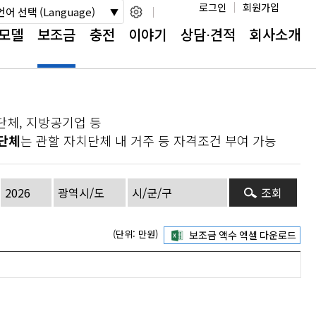
로그인
회원가입
언어 선택 (Language)
모델
보조금
충전
이야기
상담⋅견적
회사소개
단체, 지방공기업 등
단체
는 관할 자치단체 내 거주 등 자격조건 부여 가능
조회
(단위: 만원)