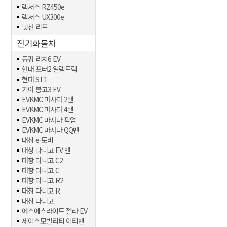
렉서스 RZ450e
렉서스 UX300e
닛산 리프
전기화물차
동펑 리치6 EV
현대 포터2 일렉트릭
현대 ST1
기아 봉고3 EV
EVKMC 마사다 2밴
EVKMC 마사다 4밴
EVKMC 마사다 픽업
EVKMC 마사다 QQ밴
대창 e-토비
대창 다니고 EV 밴
대창 다니고 C2
대창 다니고 C
대창 다니고 R2
대창 다니고 R
대창 다니고
에스에스라이트 젤라 EV
제이스모빌리티 이티밴