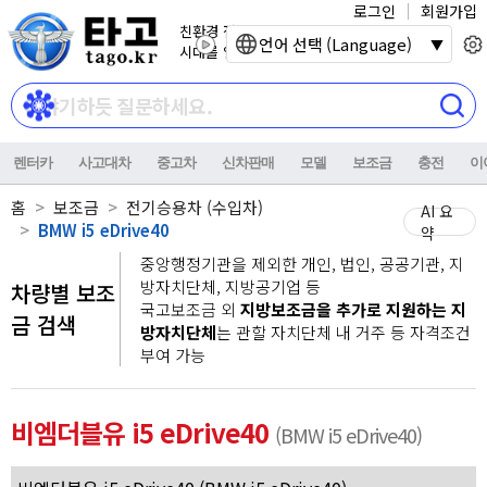
로그인
회원가입
친환경 전기자동차
언어 선택 (Language)
시대를 열어갑니다.
렌터카
사고대차
중고차
신차판매
모델
보조금
충전
이
홈
보조금
전기승용차 (수입차)
AI 요
BMW i5 eDrive40
약
중앙행정기관을 제외한 개인, 법인, 공공기관, 지
방자치단체, 지방공기업 등
차량별 보조
국고보조금 외
지방보조금을 추가로 지원하는 지
금 검색
방자치단체
는 관할 자치단체 내 거주 등 자격조건
부여 가능
비엠더블유 i5 eDrive40
(BMW i5 eDrive40)