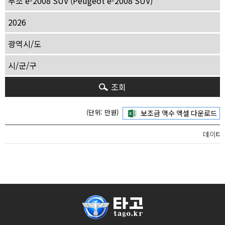
조회
(단위: 만원)
데이터