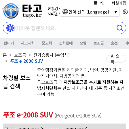
로그인
회원가입
친환경 전기자동차
언어 선택 (Language)
시대를 열어갑니다.
렌터카
사고대차
중고차
신차판매
모델
보조금
충전
이
홈
보조금
전기승용차 (수입차)
AI 요
푸조 e-2008 SUV
약
중앙행정기관을 제외한 개인, 법인, 공공기관, 지
방자치단체, 지방공기업 등
차량별 보조
국고보조금 외
지방보조금을 추가로 지원하는 지
금 검색
방자치단체
는 관할 자치단체 내 거주 등 자격조건
부여 가능
푸조 e-2008 SUV
(Peugeot e-2008 SUV)