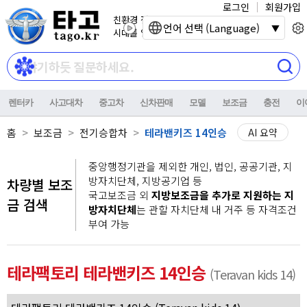
로그인
회원가입
친환경 전기자동차
언어 선택 (Language)
시대를 열어갑니다.
렌터카
사고대차
중고차
신차판매
모델
보조금
충전
이
홈
보조금
전기승합차
테라밴키즈 14인승
AI 요약
중앙행정기관을 제외한 개인, 법인, 공공기관, 지
방자치단체, 지방공기업 등
차량별 보조
국고보조금 외
지방보조금을 추가로 지원하는 지
금 검색
방자치단체
는 관할 자치단체 내 거주 등 자격조건
부여 가능
테라팩토리 테라밴키즈 14인승
(Teravan kids 14)