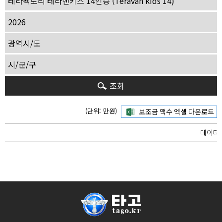
조회
(단위: 만원)
데이터