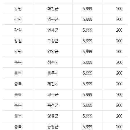
강원
화천군
5,999
200
강원
양구군
5,999
200
강원
인제군
5,999
200
강원
고성군
5,999
200
강원
양양군
5,999
200
충북
청주시
5,999
200
충북
충주시
5,999
200
충북
제천시
5,999
200
충북
보은군
5,999
200
충북
옥천군
5,999
200
충북
영동군
5,999
200
충북
증평군
5,999
200