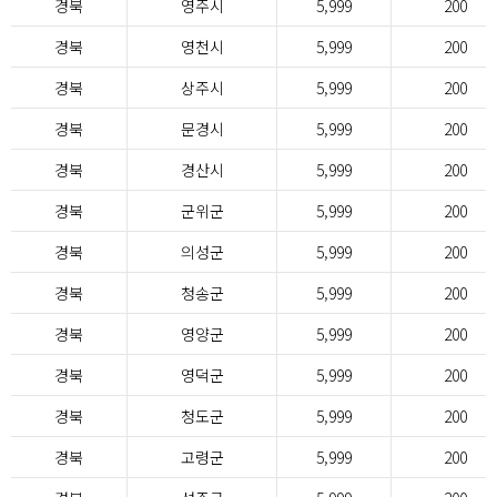
경북
영주시
5,999
200
경북
영천시
5,999
200
경북
상주시
5,999
200
경북
문경시
5,999
200
경북
경산시
5,999
200
경북
군위군
5,999
200
경북
의성군
5,999
200
경북
청송군
5,999
200
경북
영양군
5,999
200
경북
영덕군
5,999
200
경북
청도군
5,999
200
경북
고령군
5,999
200