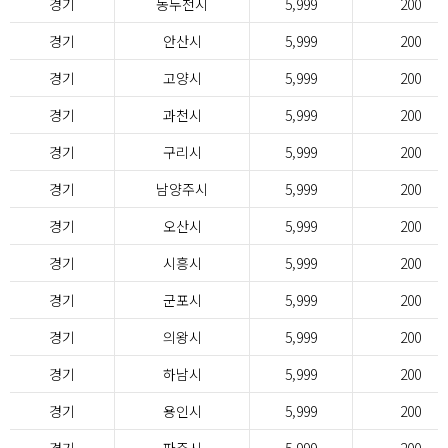
경기
동두천시
5,999
200
경기
안산시
5,999
200
경기
고양시
5,999
200
경기
과천시
5,999
200
경기
구리시
5,999
200
경기
남양주시
5,999
200
경기
오산시
5,999
200
경기
시흥시
5,999
200
경기
군포시
5,999
200
경기
의왕시
5,999
200
경기
하남시
5,999
200
경기
용인시
5,999
200