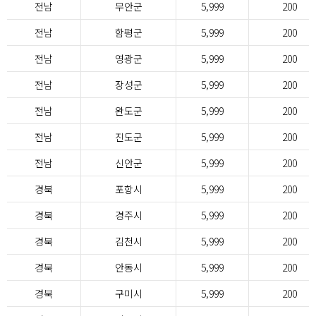
전남
무안군
5,999
200
전남
함평군
5,999
200
전남
영광군
5,999
200
전남
장성군
5,999
200
전남
완도군
5,999
200
전남
진도군
5,999
200
전남
신안군
5,999
200
경북
포항시
5,999
200
경북
경주시
5,999
200
경북
김천시
5,999
200
경북
안동시
5,999
200
경북
구미시
5,999
200