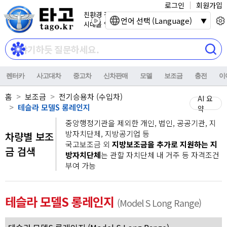
로그인
회원가입
친환경 전기자동차
언어 선택 (Language)
시대를 열어갑니다.
렌터카
사고대차
중고차
신차판매
모델
보조금
충전
이
홈
보조금
전기승용차 (수입차)
AI 요
테슬라 모델S 롱레인지
약
중앙행정기관을 제외한 개인, 법인, 공공기관, 지
방자치단체, 지방공기업 등
차량별 보조
국고보조금 외
지방보조금을 추가로 지원하는 지
금 검색
방자치단체
는 관할 자치단체 내 거주 등 자격조건
부여 가능
테슬라 모델S 롱레인지
(Model S Long Range)