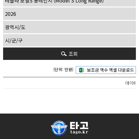
조회
(단위: 만원)
데이터