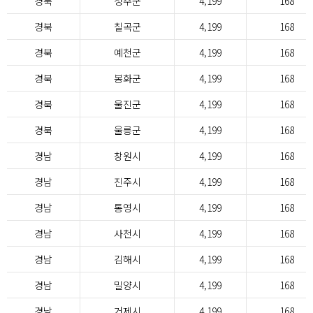
경북
성주군
4,199
168
경북
칠곡군
4,199
168
경북
예천군
4,199
168
경북
봉화군
4,199
168
경북
울진군
4,199
168
경북
울릉군
4,199
168
경남
창원시
4,199
168
경남
진주시
4,199
168
경남
통영시
4,199
168
경남
사천시
4,199
168
경남
김해시
4,199
168
경남
밀양시
4,199
168
경남
거제시
4,199
168