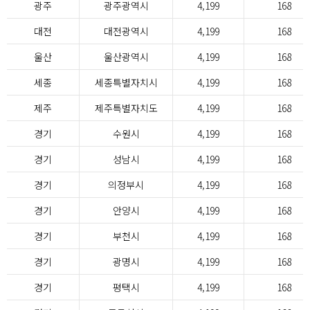
광주
광주광역시
4,199
168
대전
대전광역시
4,199
168
울산
울산광역시
4,199
168
세종
세종특별자치시
4,199
168
제주
제주특별자치도
4,199
168
경기
수원시
4,199
168
경기
성남시
4,199
168
경기
의정부시
4,199
168
경기
안양시
4,199
168
경기
부천시
4,199
168
경기
광명시
4,199
168
경기
평택시
4,199
168