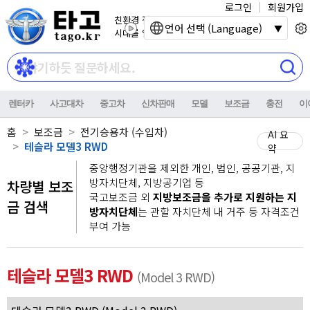
로그인
회원가입
친환경 전기자동차
언어 선택 (Language)
시대를 열어갑니다.
렌터카
사고대차
중고차
신차판매
모델
보조금
충전
이
홈
보조금
전기승용차 (수입차)
AI 요
테슬라 모델3 RWD
약
중앙행정기관을 제외한 개인, 법인, 공공기관, 지
방자치단체, 지방공기업 등
차량별 보조
국고보조금 외
지방보조금을 추가로 지원하는 지
금 검색
방자치단체
는 관할 자치단체 내 거주 등 자격조건
부여 가능
테슬라 모델3 RWD
(Model 3 RWD)