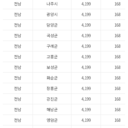
전남
나주시
4,199
168
전남
광양시
4,199
168
전남
담양군
4,199
168
전남
곡성군
4,199
168
전남
구례군
4,199
168
전남
고흥군
4,199
168
전남
보성군
4,199
168
전남
화순군
4,199
168
전남
장흥군
4,199
168
전남
강진군
4,199
168
전남
해남군
4,199
168
전남
영암군
4,199
168