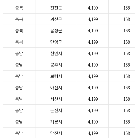
충북
진천군
4,199
168
충북
괴산군
4,199
168
충북
음성군
4,199
168
충북
단양군
4,199
168
충남
천안시
4,199
168
충남
공주시
4,199
168
충남
보령시
4,199
168
충남
아산시
4,199
168
충남
서산시
4,199
168
충남
논산시
4,199
168
충남
계룡시
4,199
168
충남
당진시
4,199
168