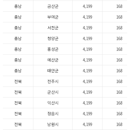
충남
금산군
4,199
168
충남
부여군
4,199
168
충남
서천군
4,199
168
충남
청양군
4,199
168
충남
홍성군
4,199
168
충남
예산군
4,199
168
충남
태안군
4,199
168
전북
전주시
4,199
168
전북
군산시
4,199
168
전북
익산시
4,199
168
전북
정읍시
4,199
168
전북
남원시
4,199
168