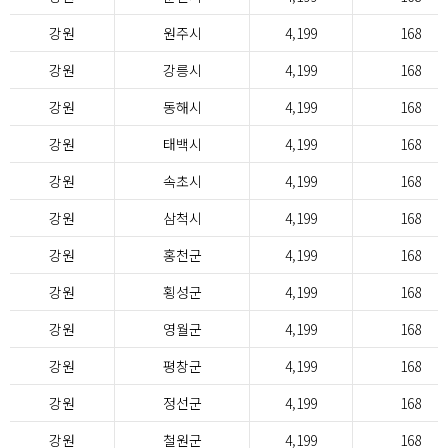
강원
원주시
4,199
168
강원
강릉시
4,199
168
강원
동해시
4,199
168
강원
태백시
4,199
168
강원
속초시
4,199
168
강원
삼척시
4,199
168
강원
홍천군
4,199
168
강원
횡성군
4,199
168
강원
영월군
4,199
168
강원
평창군
4,199
168
강원
정선군
4,199
168
강원
철원군
4,199
168