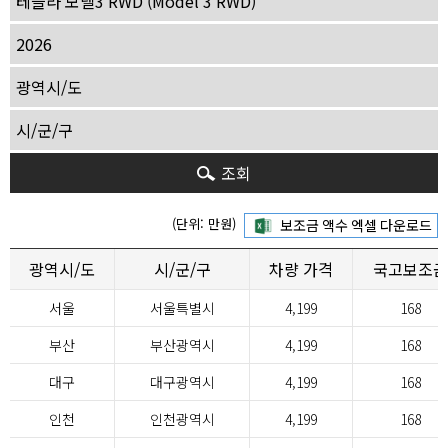
조회
(단위: 만원)
광역시/도
시/군/구
차량 가격
국고보조금
서울
서울특별시
4,199
168
부산
부산광역시
4,199
168
대구
대구광역시
4,199
168
인천
인천광역시
4,199
168