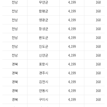
전남
무안군
4,199
168
전남
함평군
4,199
168
전남
영광군
4,199
168
전남
장성군
4,199
168
전남
완도군
4,199
168
전남
진도군
4,199
168
전남
신안군
4,199
168
경북
포항시
4,199
168
경북
경주시
4,199
168
경북
김천시
4,199
168
경북
안동시
4,199
168
경북
구미시
4,199
168