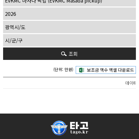
조회
(단위: 만원)
데이터