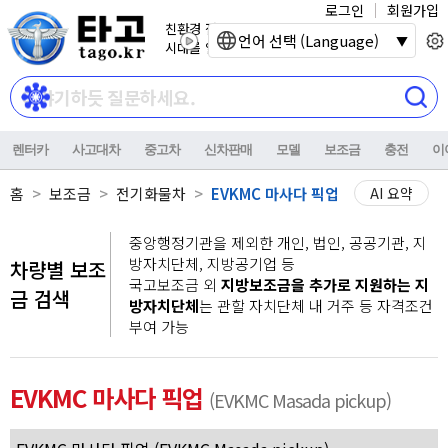
로그인
회원가입
친환경 전기자동차
언어 선택 (Language)
시대를 열어갑니다.
렌터카
사고대차
중고차
신차판매
모델
보조금
충전
이
홈
보조금
전기화물차
EVKMC 마사다 픽업
AI 요약
중앙행정기관을 제외한 개인, 법인, 공공기관, 지
방자치단체, 지방공기업 등
차량별 보조
국고보조금 외
지방보조금을 추가로 지원하는 지
금 검색
방자치단체
는 관할 자치단체 내 거주 등 자격조건
부여 가능
EVKMC 마사다 픽업
(EVKMC Masada pickup)