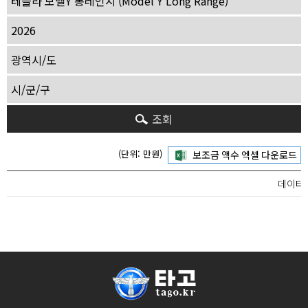
조회
(단위: 만원)
데이터