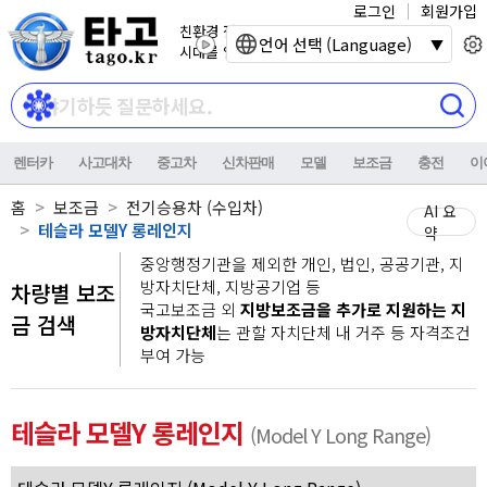
로그인
회원가입
친환경 전기자동차
언어 선택 (Language)
시대를 열어갑니다.
렌터카
사고대차
중고차
신차판매
모델
보조금
충전
이
홈
보조금
전기승용차 (수입차)
AI 요
테슬라 모델Y 롱레인지
약
중앙행정기관을 제외한 개인, 법인, 공공기관, 지
방자치단체, 지방공기업 등
차량별 보조
국고보조금 외
지방보조금을 추가로 지원하는 지
금 검색
방자치단체
는 관할 자치단체 내 거주 등 자격조건
부여 가능
테슬라 모델Y 롱레인지
(Model Y Long Range)