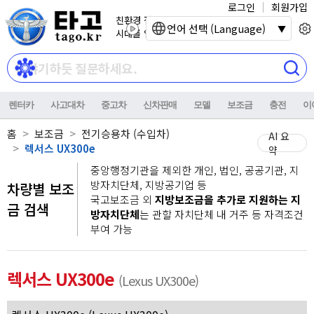
로그인
회원가입
친환경 전기자동차
언어 선택 (Language)
시대를 열어갑니다.
렌터카
사고대차
중고차
신차판매
모델
보조금
충전
이
홈
보조금
전기승용차 (수입차)
AI 요
렉서스 UX300e
약
중앙행정기관을 제외한 개인, 법인, 공공기관, 지
방자치단체, 지방공기업 등
차량별 보조
국고보조금 외
지방보조금을 추가로 지원하는 지
금 검색
방자치단체
는 관할 자치단체 내 거주 등 자격조건
부여 가능
렉서스 UX300e
(Lexus UX300e)