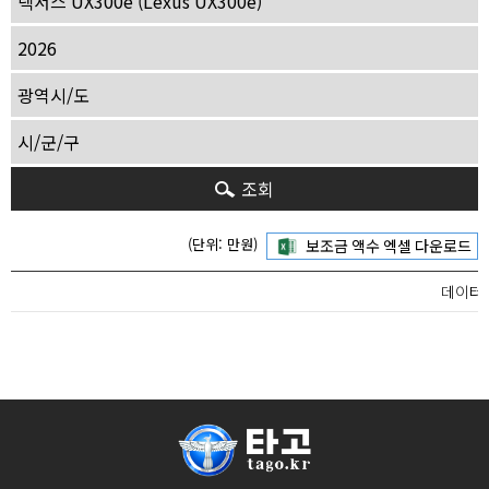
조회
(단위: 만원)
데이터