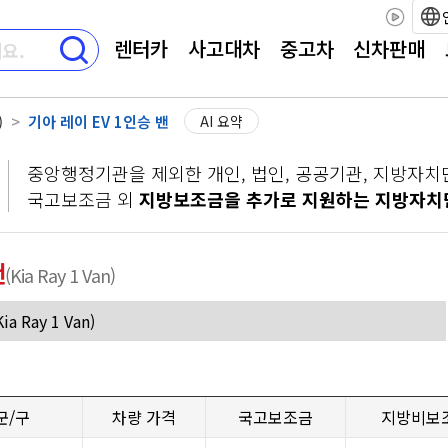
렌터카
사고대차
중고차
신차판매
)
기아 레이 EV 1인승 밴
AI 요약
중앙행정기관을 제외한 개인, 법인, 공공기관, 지방자치
국고보조금 외
지방보조금을 추가로 지원하는 지방자치
밴
(Kia Ray 1 Van)
군/구
차량 가격
국고보조금
지방비보