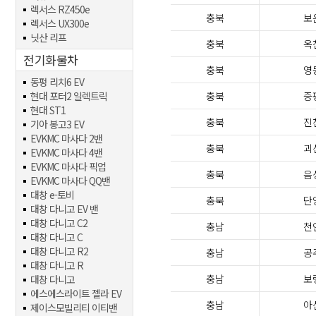
렉서스 RZ450e
충북
보
렉서스 UX300e
닛산 리프
충북
옥
전기화물차
충북
영
동펑 리치6 EV
현대 포터2 일렉트릭
충북
증
현대 ST1
충북
진
기아 봉고3 EV
EVKMC 마사다 2밴
충북
괴
EVKMC 마사다 4밴
EVKMC 마사다 픽업
충북
음
EVKMC 마사다 QQ밴
대창 e-토비
충북
단
대창 다니고 EV 밴
대창 다니고 C2
충남
천
대창 다니고 C
대창 다니고 R2
충남
공
대창 다니고 R
충남
보
대창 다니고
에스에스라이트 젤라 EV
충남
아
제이스모빌리티 이티밴