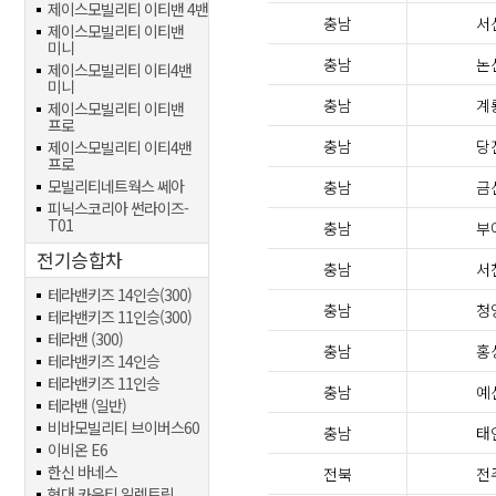
제이스모빌리티 이티밴 4밴
충남
서
제이스모빌리티 이티밴
미니
충남
논
제이스모빌리티 이티4밴
미니
충남
계
제이스모빌리티 이티밴
프로
충남
당
제이스모빌리티 이티4밴
프로
모빌리티네트웍스 쎄아
충남
금
피닉스코리아 썬라이즈-
T01
충남
부
전기승합차
충남
서
테라밴키즈 14인승(300)
충남
청
테라밴키즈 11인승(300)
테라밴 (300)
충남
홍
테라밴키즈 14인승
테라밴키즈 11인승
충남
예
테라밴 (일반)
비바모빌리티 브이버스60
충남
태
이비온 E6
한신 바네스
전북
전
현대 카운티 일렉트릭