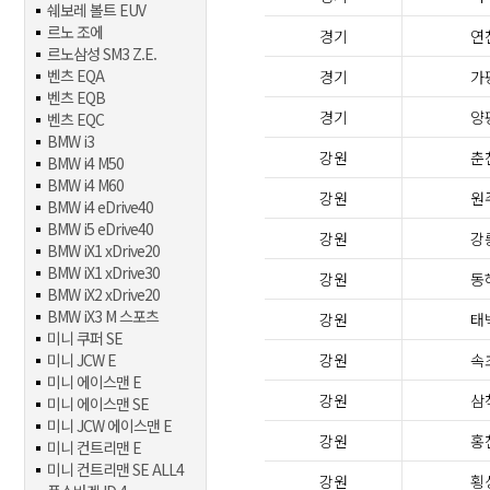
쉐보레 볼트 EUV
르노 조에
경기
연
르노삼성 SM3 Z.E.
벤츠 EQA
경기
가
벤츠 EQB
경기
양
벤츠 EQC
BMW i3
강원
춘
BMW i4 M50
BMW i4 M60
강원
원
BMW i4 eDrive40
BMW i5 eDrive40
강원
강
BMW iX1 xDrive20
BMW iX1 xDrive30
강원
동
BMW iX2 xDrive20
BMW iX3 M 스포츠
강원
태
미니 쿠퍼 SE
미니 JCW E
강원
속
미니 에이스맨 E
강원
삼
미니 에이스맨 SE
미니 JCW 에이스맨 E
강원
홍
미니 컨트리맨 E
미니 컨트리맨 SE ALL4
강원
횡