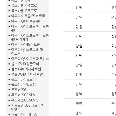
폭스바겐 ID.4
폭스바겐 ID.4 프로
강원
영
폭스바겐 ID.5 프로
아우디 이트론 55 콰트로
강원
평
아우디 Q4 이트론 40
아우디 Q4 스포트백 이트론
강원
정
40
아우디 Q4 스포트백 이트론
강원
철
40 프리미엄
아우디 Q4 45 이트론
강원
화
아우디 Q4 스포트백 45
이트론
강원
양
아우디 Q6 이트론 퍼포먼스
볼보 EV30 싱글모터
강원
인
볼보 C40 리차지 트윈
볼보 XC40 리차지 트윈
강원
고
폴스타2 싱글모터
강원
양
폴스타2 듀얼모터
푸조 e-208
충북
청
푸조 e-2008 SUV
푸조 e-2008 SUV GT
충북
충
시트로엥 DS3 크로스백
이텐스
충북
제
재규어 아이페이스