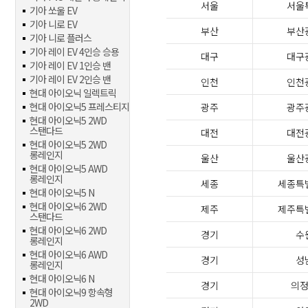
서울
서울
기아 쏘울 EV
기아 니로 EV
부산
부산
기아 니로 플러스
기아 레이 EV 4인승 승용
대구
대구
기아 레이 EV 1인승 밴
기아 레이 EV 2인승 밴
인천
인천
현대 아이오닉 일렉트릭
현대 아이오닉5 프레스티지
광주
광주
현대 아이오닉5 2WD
스탠다드
대전
대전
현대 아이오닉5 2WD
롱레인지
울산
울산
현대 아이오닉5 AWD
롱레인지
세종
세종특
현대 아이오닉5 N
현대 아이오닉6 2WD
제주
제주특
스탠다드
현대 아이오닉6 2WD
경기
수
롱레인지
현대 아이오닉6 AWD
경기
성
롱레인지
현대 아이오닉6 N
경기
의
현대 아이오닉9 항속형
2WD