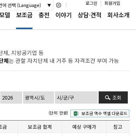
로그인
회원가입
언어 선택 (Language)
모델
보조금
충전
이야기
상담⋅견적
회사소개
단체, 지방공기업 등
단체
는 관할 자치단체 내 거주 등 자격조건 부여 가능
조회
(단위: 만원)
조금
보조금 합계
예상 구매가
참고