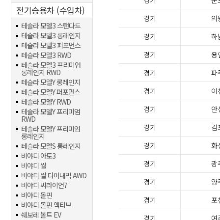
경기
군
전기승용차 (수입차)
경기
의
테슬라 모델3 스탠다드
테슬라 모델3 롱레인지
경기
하
테슬라 모델3 퍼포먼스
경기
용
테슬라 모델3 RWD
테슬라 모델3 프리미엄
롱레인지 RWD
경기
파
테슬라 모델Y 롱레인지
경기
이
테슬라 모델Y 퍼포먼스
테슬라 모델Y RWD
경기
안
테슬라 모델Y 프리미엄
RWD
경기
김
테슬라 모델Y 프리미엄
롱레인지
경기
화
테슬라 모델S 롱레인지
비야디 아토3
경기
광
비야디 씰
비야디 씰 다이내믹 AWD
경기
양
비야디 씨라이언7
비야디 돌핀
경기
포
비야디 돌핀 액티브
쉐보레 볼트 EV
경기
여