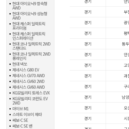
경기
안
현대 아이오닉9 항속형
AWD
경기
부
현대 아이오닉9 성능형
AWD
경기
광
현대 캐스퍼 일렉트릭
프리미엄
경기
평
현대 캐스퍼 일렉트릭
인스퍼레이션
현대 코나 일렉트릭 2WD
경기
동
스탠다드
현대 코나 일렉트릭 2WD
경기
안
롱레인지
현대 넥쏘
경기
고
제네시스 G80 EV
제네시스 GV70 AWD
경기
과
제네시스 GV60 2WD
경기
구
제네시스 GV60 AWD
KG모빌리티 토레스 EVX
경기
남
KG모빌리티 코란도 EV
2WD
경기
오
마이브 M1
스마트 이브이 제타
경기
시
쎄보-C SE
쎄보-C SE 밴