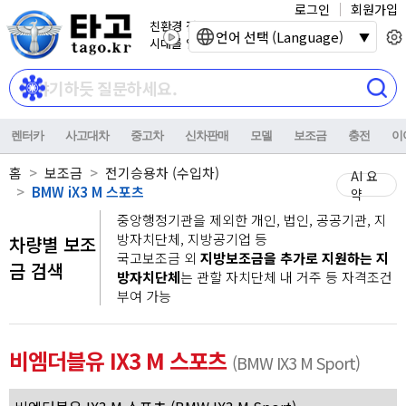
로그인
회원가입
친환경 전기자동차
언어 선택 (Language)
시대를 열어갑니다.
렌터카
사고대차
중고차
신차판매
모델
보조금
충전
이
홈
보조금
전기승용차 (수입차)
AI 요
BMW iX3 M 스포츠
약
중앙행정기관을 제외한 개인, 법인, 공공기관, 지
방자치단체, 지방공기업 등
차량별 보조
국고보조금 외
지방보조금을 추가로 지원하는 지
금 검색
방자치단체
는 관할 자치단체 내 거주 등 자격조건
부여 가능
비엠더블유 IX3 M 스포츠
(BMW IX3 M Sport)