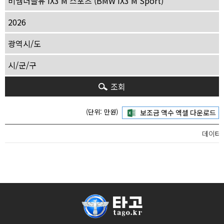
조회
(단위: 만원)
데이터