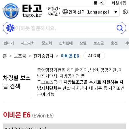
로그인
회원가입
친환경 전기자동차
언어 선택 (Language)
시대를 열어갑니다.
렌터카
사고대차
중고차
신차판매
모델
보조금
충전
이
홈
보조금
전기승합차
이비온 E6
AI 요약
중앙행정기관을 제외한 개인, 법인, 공공기관, 지
방자치단체, 지방공기업 등
차량별 보조
국고보조금 외
지방보조금을 추가로 지원하는 지
금 검색
방자치단체
는 관할 자치단체 내 거주 등 자격조건
부여 가능
이비온 E6
(EVion E6)