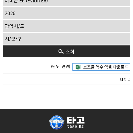
조회
(단위: 만원)
데이터